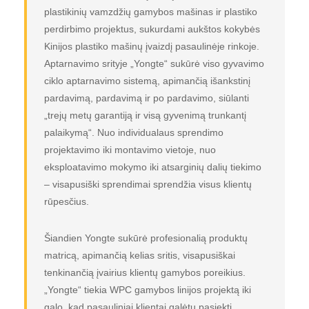
plastikinių vamzdžių gamybos mašinas ir plastiko
perdirbimo projektus, sukurdami aukštos kokybės
Kinijos plastiko mašinų įvaizdį pasaulinėje rinkoje.
Aptarnavimo srityje „Yongte“ sukūrė viso gyvavimo
ciklo aptarnavimo sistemą, apimančią išankstinį
pardavimą, pardavimą ir po pardavimo, siūlanti
„trejų metų garantiją ir visą gyvenimą trunkantį
palaikymą“. Nuo individualaus sprendimo
projektavimo iki montavimo vietoje, nuo
eksploatavimo mokymo iki atsarginių dalių tiekimo
– visapusiški sprendimai sprendžia visus klientų
rūpesčius.
Šiandien Yongte sukūrė profesionalią produktų
matricą, apimančią kelias sritis, visapusiškai
tenkinančią įvairius klientų gamybos poreikius.
„Yongte“ tiekia WPC gamybos linijos projektą iki
galo, kad pasauliniai klientai galėtų pasiekti