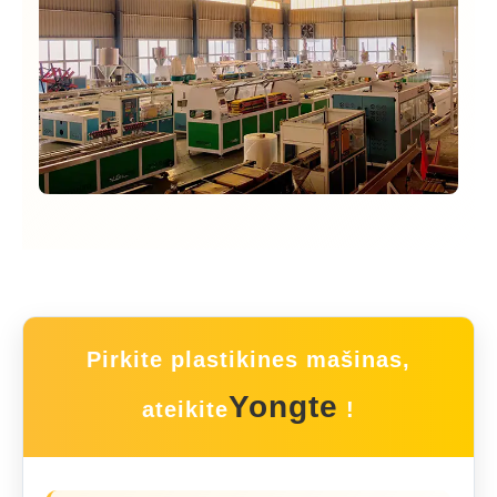
Pirkite plastikines mašinas,
Yongte
ateikite
!