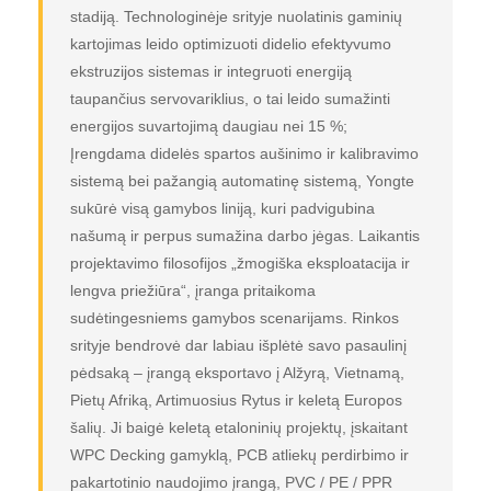
stadiją. Technologinėje srityje nuolatinis gaminių
kartojimas leido optimizuoti didelio efektyvumo
ekstruzijos sistemas ir integruoti energiją
taupančius servovariklius, o tai leido sumažinti
energijos suvartojimą daugiau nei 15 %;
Įrengdama didelės spartos aušinimo ir kalibravimo
sistemą bei pažangią automatinę sistemą, Yongte
sukūrė visą gamybos liniją, kuri padvigubina
našumą ir perpus sumažina darbo jėgas. Laikantis
projektavimo filosofijos „žmogiška eksploatacija ir
lengva priežiūra“, įranga pritaikoma
sudėtingesniems gamybos scenarijams. Rinkos
srityje bendrovė dar labiau išplėtė savo pasaulinį
pėdsaką – įrangą eksportavo į Alžyrą, Vietnamą,
Pietų Afriką, Artimuosius Rytus ir keletą Europos
šalių. Ji baigė keletą etaloninių projektų, įskaitant
WPC Decking gamyklą, PCB atliekų perdirbimo ir
pakartotinio naudojimo įrangą, PVC / PE / PPR