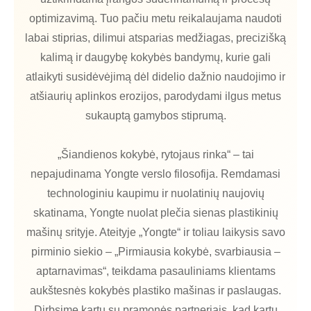
optimizavimą. Tuo pačiu metu reikalaujama naudoti
labai stiprias, dilimui atsparias medžiagas, precizišką
kalimą ir daugybę kokybės bandymų, kurie gali
atlaikyti susidėvėjimą dėl didelio dažnio naudojimo ir
atšiaurių aplinkos erozijos, parodydami ilgus metus
sukauptą gamybos stiprumą.
„Šiandienos kokybė, rytojaus rinka“ – tai
nepajudinama Yongte verslo filosofija. Remdamasi
technologiniu kaupimu ir nuolatinių naujovių
skatinama, Yongte nuolat plečia sienas plastikinių
mašinų srityje. Ateityje „Yongte“ ir toliau laikysis savo
pirminio siekio – „Pirmiausia kokybė, svarbiausia –
aptarnavimas“, teikdama pasauliniams klientams
aukštesnės kokybės plastiko mašinas ir paslaugas.
Dirbsime kartu su pramonės partneriais, kad kartu