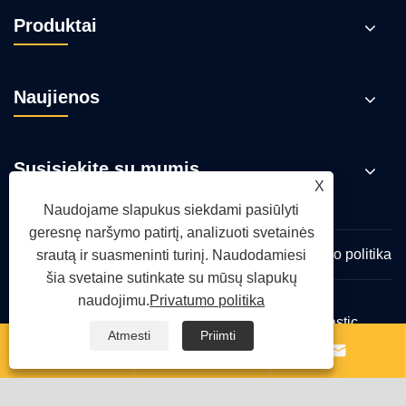
Produktai
Naujienos
Susisiekite su mumis
X
Naudojame slapukus siekdami pasiūlyti
geresnę naršymo patirtį, analizuoti svetainės
Links
Sitemap
RSS
XML
Privatumo politika
srautą ir suasmeninti turinį. Naudodamiesi
šia svetaine sutinkate su mūsų slapukų
naudojimu.
Privatumo politika
Autoriaus teisės © 2026 Qingdao Yongte Plastic
Atmesti
Priimti
Machinery Co., Ltd. Visos teisės saugomos.


