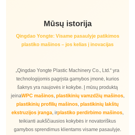
Mūsų istorija
Qingdao Yongte: Visame pasaulyje patikimos
plastiko mašinos – jos kelias į inovacijas
„Qingdao Yongte Plastic Machinery Co., Ltd.“ yra
technologijomis pagrįsta gamybos įmonė, kurios
šaknys yra naujovės ir kokybe. Į mūsų produktą
įeina
WPC mašinos
,
plastikinių vamzdžių mašinos
,
plastikinių profilių mašinos
,
plastikinių lakštų
ekstruzijos įranga
, ir
plastiko perdirbimo mašinos
,
teikianti aukščiausios kokybės ir novatoriškus
gamybos sprendimus klientams visame pasaulyje.