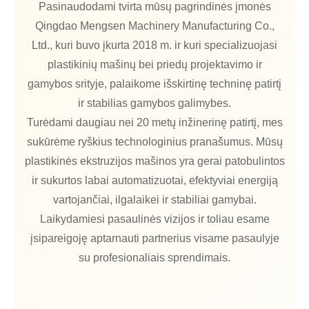
Pasinaudodami tvirta mūsų pagrindinės įmonės
Qingdao Mengsen Machinery Manufacturing Co.,
Ltd., kuri buvo įkurta 2018 m. ir kuri specializuojasi
plastikinių mašinų bei priedų projektavimo ir
gamybos srityje, palaikome išskirtinę techninę patirtį
ir stabilias gamybos galimybes.
Turėdami daugiau nei 20 metų inžinerinę patirtį, mes
sukūrėme ryškius technologinius pranašumus. Mūsų
plastikinės ekstruzijos mašinos yra gerai patobulintos
ir sukurtos labai automatizuotai, efektyviai energiją
vartojančiai, ilgalaikei ir stabiliai gamybai.
Laikydamiesi pasaulinės vizijos ir toliau esame
įsipareigoję aptarnauti partnerius visame pasaulyje
su profesionaliais sprendimais.