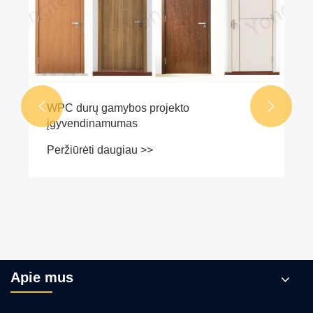
WPC durų ekstruzijos proceso metu?
Peržiūrėti daugiau >>


Apie mus