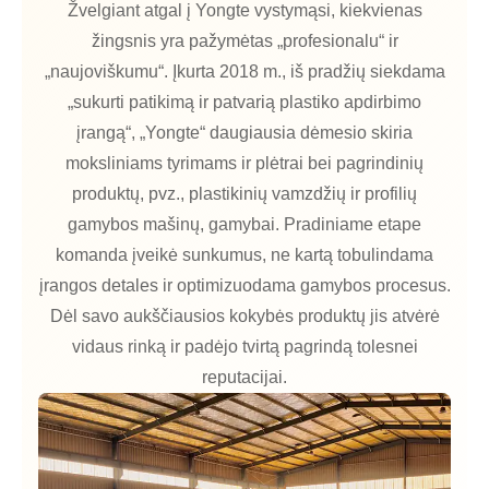
Žvelgiant atgal į Yongte vystymąsi, kiekvienas
žingsnis yra pažymėtas „profesionalu“ ir
„naujoviškumu“. Įkurta 2018 m., iš pradžių siekdama
„sukurti patikimą ir patvarią plastiko apdirbimo
įrangą“, „Yongte“ daugiausia dėmesio skiria
moksliniams tyrimams ir plėtrai bei pagrindinių
produktų, pvz., plastikinių vamzdžių ir profilių
gamybos mašinų, gamybai. Pradiniame etape
komanda įveikė sunkumus, ne kartą tobulindama
įrangos detales ir optimizuodama gamybos procesus.
Dėl savo aukščiausios kokybės produktų jis atvėrė
vidaus rinką ir padėjo tvirtą pagrindą tolesnei
reputacijai.