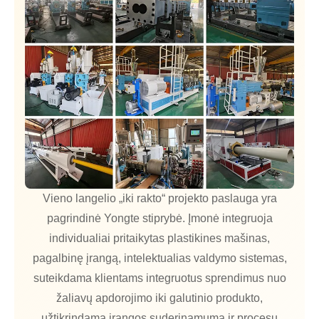
Vieno langelio „iki rakto“ projekto paslauga yra
pagrindinė Yongte stiprybė. Įmonė integruoja
individualiai pritaikytas plastikines mašinas,
pagalbinę įrangą, intelektualias valdymo sistemas,
suteikdama klientams integruotus sprendimus nuo
žaliavų apdorojimo iki galutinio produkto,
užtikrindama įrangos suderinamumą ir procesų