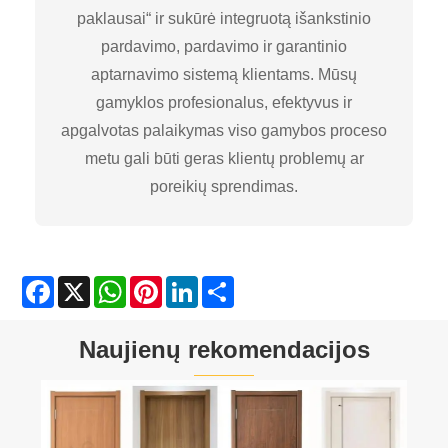
paklausai“ ir sukūrė integruotą išankstinio
pardavimo, pardavimo ir garantinio
aptarnavimo sistemą klientams. Mūsų
gamyklos profesionalus, efektyvus ir
apgalvotas palaikymas viso gamybos proceso
metu gali būti geras klientų problemų ar
poreikių sprendimas.
Facebook
X
WhatsApp
Pinterest
LinkedIn
Share
Naujienų rekomendacijos
Kaip išspręsti medžiagų išdegimo problemą