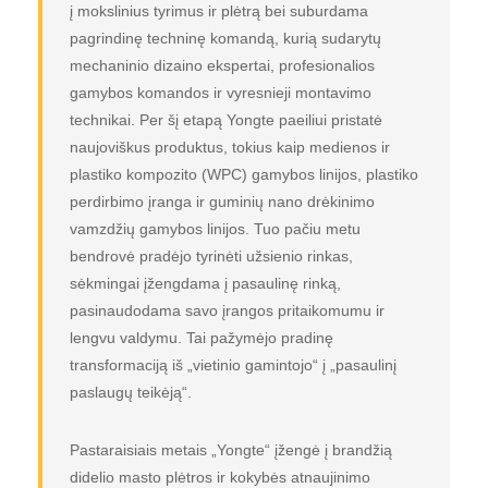
į mokslinius tyrimus ir plėtrą bei suburdama
pagrindinę techninę komandą, kurią sudarytų
mechaninio dizaino ekspertai, profesionalios
gamybos komandos ir vyresnieji montavimo
technikai. Per šį etapą Yongte paeiliui pristatė
naujoviškus produktus, tokius kaip medienos ir
plastiko kompozito (WPC) gamybos linijos, plastiko
perdirbimo įranga ir guminių nano drėkinimo
vamzdžių gamybos linijos. Tuo pačiu metu
bendrovė pradėjo tyrinėti užsienio rinkas,
sėkmingai įžengdama į pasaulinę rinką,
pasinaudodama savo įrangos pritaikomumu ir
lengvu valdymu. Tai pažymėjo pradinę
transformaciją iš „vietinio gamintojo“ į „pasaulinį
paslaugų teikėją“.
Pastaraisiais metais „Yongte“ įžengė į brandžią
didelio masto plėtros ir kokybės atnaujinimo