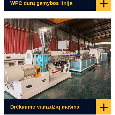
+
WPC durų gamybos linija
+
Drėkinimo vamzdžių mašina