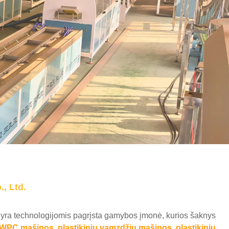
Kitas
, Ltd.
 yra technologijomis pagrįsta gamybos įmonė, kurios šaknys
WPC mašinos
,
plastikinių vamzdžių mašinos
,
plastikinių