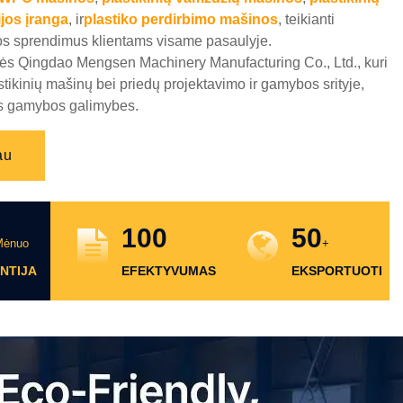
ijos įranga
, ir
plastiko perdirbimo mašinos
, teikianti
os sprendimus klientams visame pasaulyje.
ės Qingdao Mengsen Machinery Manufacturing Co., Ltd., kuri
astikinių mašinų bei priedų projektavimo ir gamybos srityje,
lias gamybos galimybes.
au
100
50
Mėnuo
+
NTIJA
EFEKTYVUMAS
EKSPORTUOTI