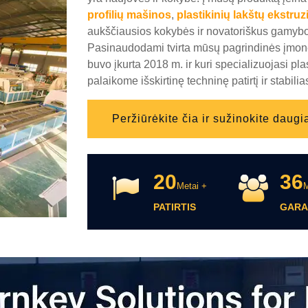
profilių mašinos
,
plastikinių lakštų ekstruz
aukščiausios kokybės ir novatoriškus gamyb
Pasinaudodami tvirta mūsų pagrindinės įmon
buvo įkurta 2018 m. ir kuri specializuojasi pl
palaikome išskirtinę techninę patirtį ir stabi
Peržiūrėkite čia ir sužinokite daugi
20
36
Metai +
PATIRTIS
GARA