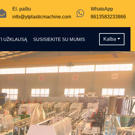
El. paštu
WhatsApp
info@ytplasticmachine.com
8613583233866
Kalba
TI UŽKLAUSĄ
SUSISIEKITE SU MUMIS