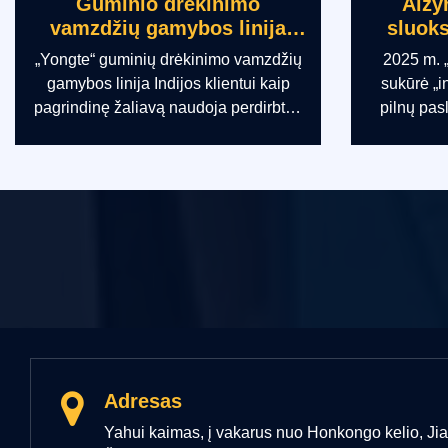
Alžyro 16-63 mm trijų
Afri
sluoksnių PPR vamzdžių
vamzdž
gamybos linija
2025 m. „Yongte“ Alžyro klientams
2025 m.
sukūrė „individualizuotos įrangos +
CPVC v
pilnų paslaugų“ sprendimą iki galo,
Pietų 
tenkinantį jų mažo ir vidutinio gamybos
standži
masto, ekonomiškumo ir naudojimo
kurių n
paprastumo poreikius, kartu aprėpiantį
Įre
visą 16–63 mm PPR vamzdžių
eksploatu
gamybos linijos gyvavimo ciklą.
opera
n
eksploata
nuola
Adresas
Yahui kaimas, į vakarus nuo Honkongo kelio, Ji