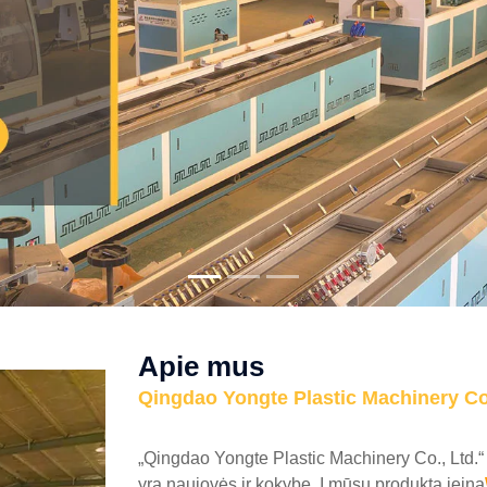
Apie mus
Qingdao Yongte Plastic Machinery Co.
„Qingdao Yongte Plastic Machinery Co., Ltd.“
yra naujovės ir kokybe. Į mūsų produktą įeina