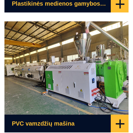
+
Plastikinės medienos gamybos mašina
+
PVC vamzdžių mašina