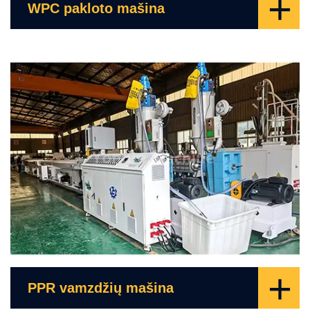
+
WPC pakloto mašina
+
PPR vamzdžių mašina