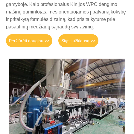
gamyboje. Kaip profesionalus Kinijos WPC dengimo
mašinų gamintojas, mes orientuojamės į patvarią kokybę
ir pritaikytą formulės dizainą, kad prisitaikytume prie
pasaulinių medžiagų sąnaudų svyravimų.
Peržiūrėti daugiau >>
Siųsti užklausą >>