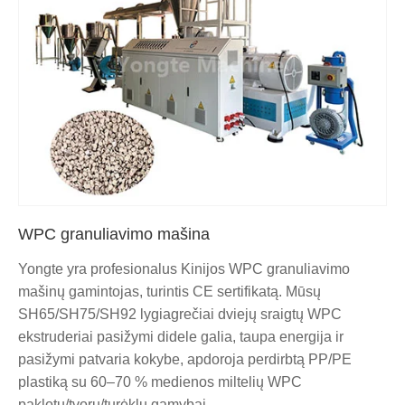
WPC granuliavimo mašina
Yongte yra profesionalus Kinijos WPC granuliavimo
mašinų gamintojas, turintis CE sertifikatą. Mūsų
SH65/SH75/SH92 lygiagrečiai dviejų sraigtų WPC
ekstruderiai pasižymi didele galia, taupa energija ir
pasižymi patvaria kokybe, apdoroja perdirbtą PP/PE
plastiką su 60–70 % medienos miltelių WPC
paklotų/tvorų/turėklų gamybai.