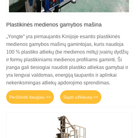
Plastikinės medienos gamybos mašina
„Yongte“ yra pirmaujantis Kinijoje esantis plastikinės
medienos gamybos mašinų gamintojas, kuris naudoja
100 % plastiko atliekų (be medienos miltų) įvairių dydžių
ir formų plastikiniams medienos profiliams gaminti. Ši
įranga gali tiesiogiai naudoti plastiko atliekas gamybai ir
yra lengvai valdomas, energiją taupantis ir aplinkai
nekenksmingas atliekų apdorojimo sprendimas.
Peržiūrėti daugiau >>
Siųsti užklausą >>