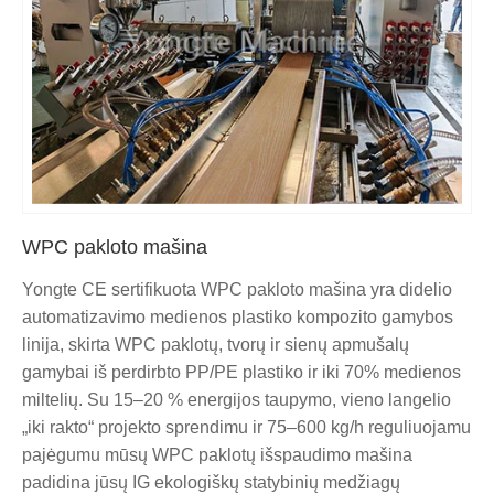
WPC pakloto mašina
Yongte CE sertifikuota WPC pakloto mašina yra didelio
automatizavimo medienos plastiko kompozito gamybos
linija, skirta WPC paklotų, tvorų ir sienų apmušalų
gamybai iš perdirbto PP/PE plastiko ir iki 70% medienos
miltelių. Su 15–20 % energijos taupymo, vieno langelio
„iki rakto“ projekto sprendimu ir 75–600 kg/h reguliuojamu
pajėgumu mūsų WPC paklotų išspaudimo mašina
padidina jūsų IG ekologiškų statybinių medžiagų