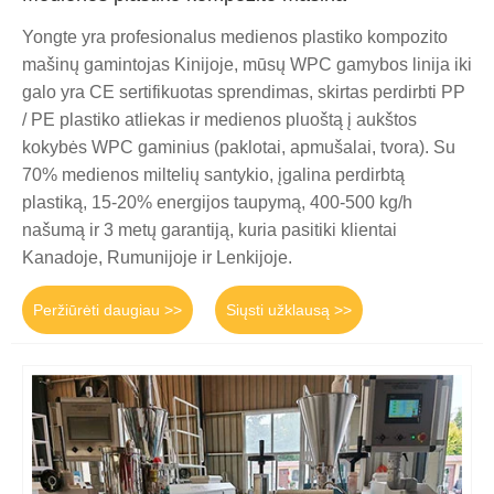
Yongte yra profesionalus medienos plastiko kompozito
mašinų gamintojas Kinijoje, mūsų WPC gamybos linija iki
galo yra CE sertifikuotas sprendimas, skirtas perdirbti PP
/ PE plastiko atliekas ir medienos pluoštą į aukštos
kokybės WPC gaminius (paklotai, apmušalai, tvora). Su
70% medienos miltelių santykio, įgalina perdirbtą
plastiką, 15-20% energijos taupymą, 400-500 kg/h
našumą ir 3 metų garantiją, kuria pasitiki klientai
Kanadoje, Rumunijoje ir Lenkijoje.
Peržiūrėti daugiau >>
Siųsti užklausą >>