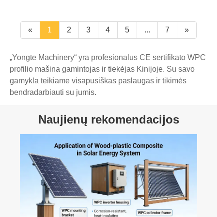
«
1
2
3
4
5
...
7
»
„Yongte Machinery“ yra profesionalus CE sertifikato WPC
profilio mašina gamintojas ir tiekėjas Kinijoje. Su savo
gamykla teikiame visapusiškas paslaugas ir tikimės
bendradarbiauti su jumis.
Naujienų rekomendacijos