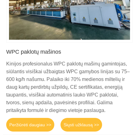
WPC paklotų mašinos
Kinijos profesionalus WPC paklotų mašinų gamintojas,
siūlantis visiškai užbaigtas WPC gamybos linijas su 75–
600 kg/h našumu. Palaiko iki 70% medienos miltelių ir
daug kartų perdirbtų užpildų, CE sertifikatas, energiją
taupantis, visiškai automatinis lauko WPC paklotai,
tvoros, sienų apdaila, pavėsinės profiliai. Galima
pritaikyta formulė ir diegimo vietoje paslauga.
Peržiūrėti daugiau >>
Siųsti užklausą >>