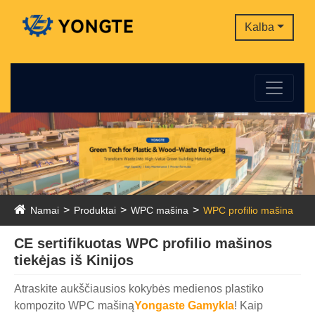
Kalba
Namai
Produktai
WPC mašina
WPC profilio mašina
CE sertifikuotas WPC profilio mašinos
tiekėjas iš Kinijos
Atraskite aukščiausios kokybės medienos plastiko
kompozito WPC mašiną
Yongas
te Gamykla
! Kaip