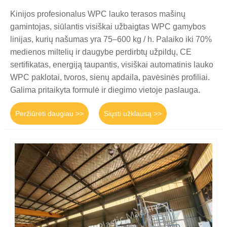
Kinijos profesionalus WPC lauko terasos mašinų
gamintojas, siūlantis visiškai užbaigtas WPC gamybos
linijas, kurių našumas yra 75–600 kg / h. Palaiko iki 70%
medienos miltelių ir daugybe perdirbtų užpildų, CE
sertifikatas, energiją taupantis, visiškai automatinis lauko
WPC paklotai, tvoros, sienų apdaila, pavėsinės profiliai.
Galima pritaikyta formulė ir diegimo vietoje paslauga.
Peržiūrėti daugiau >>
Siųsti užklausą >>