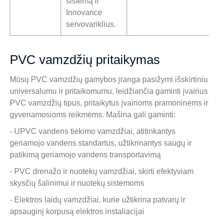
sistemą ir
Innovance
servovariklius.
PVC vamzdžių pritaikymas
Mūsų PVC vamzdžių gamybos įranga pasižymi išskirtiniu
universalumu ir pritaikomumu, leidžiančia gaminti įvairius
PVC vamzdžių tipus, pritaikytus įvairioms pramoninėms ir
gyvenamosioms reikmėms. Mašina gali gaminti:
- UPVC vandens tiekimo vamzdžiai, atitinkantys
geriamojo vandens standartus, užtikrinantys saugų ir
patikimą geriamojo vandens transportavimą
- PVC drenažo ir nuotekų vamzdžiai, skirti efektyviam
skysčių šalinimui ir nuotekų sistemoms
- Elektros laidų vamzdžiai, kurie užtikrina patvarų ir
apsauginį korpusą elektros instaliacijai