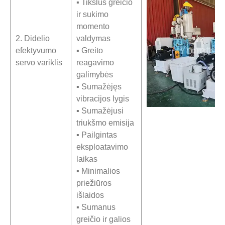
▪ Tikslus greičio
ir sukimo
momento
2. Didelio
valdymas
efektyvumo
▪ Greito
servo variklis
reagavimo
galimybės
▪ Sumažėjęs
vibracijos lygis
▪ Sumažėjusi
triukšmo emisija
▪ Pailgintas
eksploatavimo
laikas
▪ Minimalios
priežiūros
išlaidos
▪ Sumanus
greičio ir galios