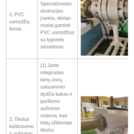
Specializuotas
ekstruzijos
2. PVC
įrankis, skirtas
vamzdžių
nuolat gaminti
forma
PVC vamzdžius
su lygiomis
sienelėmis.
(1) Jame
integruotas
kelių zonų
vakuuminio
dydžio bakas ir
purškimo
aušinimo
sistema, kad
3. Tikslus
būtų užtikrintas
kalibravimo
tikslus
ir aušinimo