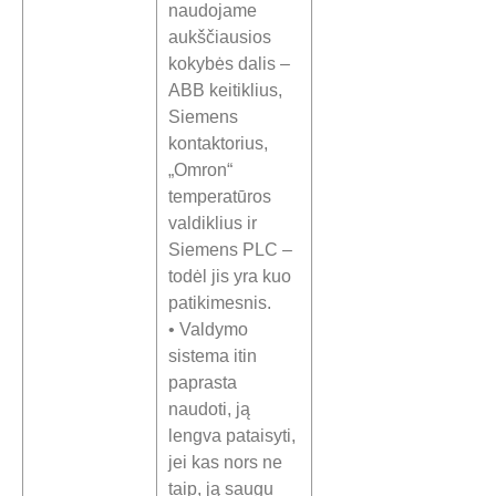
naudojame
aukščiausios
kokybės dalis –
ABB keitiklius,
Siemens
kontaktorius,
„Omron“
temperatūros
valdiklius ir
Siemens PLC –
todėl jis yra kuo
patikimesnis.
• Valdymo
sistema itin
paprasta
naudoti, ją
lengva pataisyti,
jei kas nors ne
taip, ją saugu