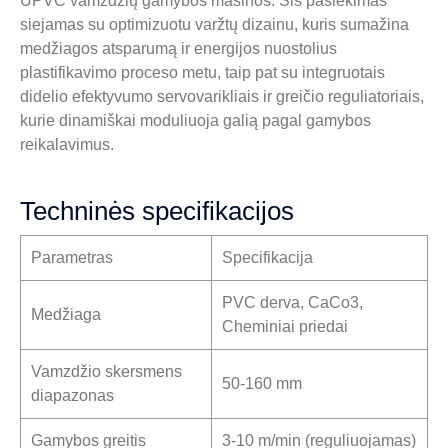
UPVC vamzdžių gamybos mašinos. Šis pasiekimas
siejamas su optimizuotu varžtų dizainu, kuris sumažina
medžiagos atsparumą ir energijos nuostolius
plastifikavimo proceso metu, taip pat su integruotais
didelio efektyvumo servovarikliais ir greičio reguliatoriais,
kurie dinamiškai moduliuoja galią pagal gamybos
reikalavimus.
Techninės specifikacijos
Parametras
Specifikacija
PVC derva, CaCo3,
Medžiaga
Cheminiai priedai
Vamzdžio skersmens
50-160 mm
diapazonas
Gamybos greitis
3-10 m/min (reguliuojamas)