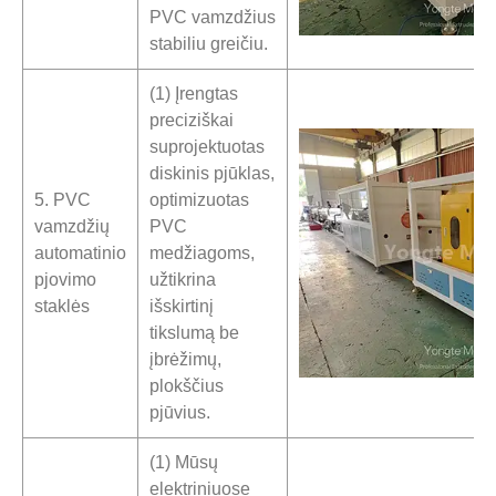
PVC vamzdžius
stabiliu greičiu.
(1) Įrengtas
preciziškai
suprojektuotas
diskinis pjūklas,
5. PVC
optimizuotas
vamzdžių
PVC
automatinio
medžiagoms,
pjovimo
užtikrina
staklės
išskirtinį
tikslumą be
įbrėžimų,
plokščius
pjūvius.
(1) Mūsų
elektriniuose