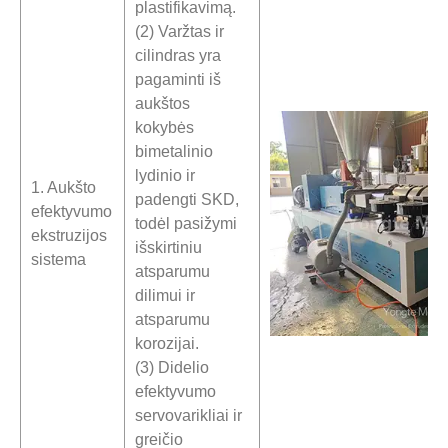
plastifikavimą.
(2) Varžtas ir
cilindras yra
pagaminti iš
aukštos
kokybės
bimetalinio
lydinio ir
1. Aukšto
padengti SKD,
efektyvumo
todėl pasižymi
ekstruzijos
išskirtiniu
sistema
atsparumu
dilimui ir
atsparumu
korozijai.
(3) Didelio
efektyvumo
servovarikliai ir
greičio