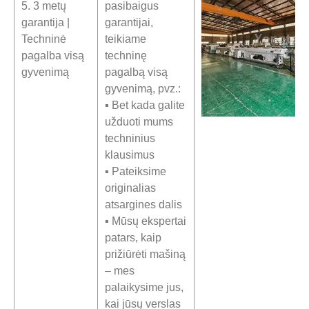
5. 3 metų
pasibaigus
garantija |
garantijai,
Techninė
teikiame
pagalba visą
techninę
gyvenimą
pagalbą visą
gyvenimą, pvz.:
▪ Bet kada galite
užduoti mums
techninius
klausimus
▪ Pateiksime
originalias
atsargines dalis
▪ Mūsų ekspertai
patars, kaip
prižiūrėti mašiną
– mes
palaikysime jus,
kai jūsų verslas