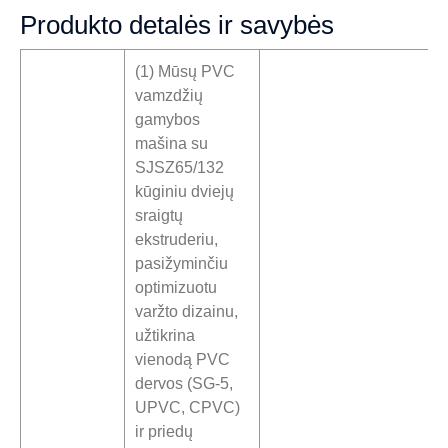
Produkto detalės ir savybės
(1) Mūsų PVC
vamzdžių
gamybos
mašina su
SJSZ65/132
kūginiu dviejų
sraigtų
ekstruderiu,
pasižyminčiu
optimizuotu
varžto dizainu,
užtikrina
vienodą PVC
dervos (SG-5,
UPVC, CPVC)
ir priedų