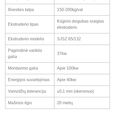
Išvesties talpa
150-200kg/val
Kūginis dvigubas sraigtas
Ekstruderio tipas
ekstruderis
Ekstruderio modelis
SJSZ 65/132
Pagrindinė variklio
37kw
galia
Montavimo galia
Apie 100kw
Energijos suvartojimas
Apie 40kw
Vamzdžių tolerancija
±0,1 mm (skersmuo)
Mašinos ilgis
20 metrų