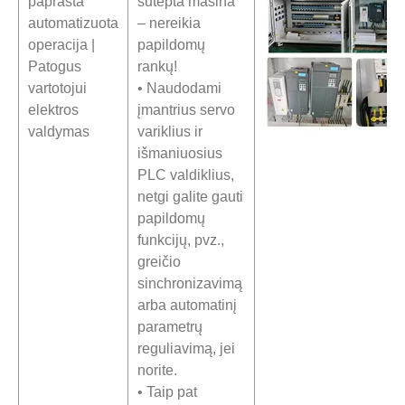
paprasta
sutepta mašina
automatizuota
– nereikia
operacija |
papildomų
Patogus
rankų!
vartotojui
• Naudodami
elektros
įmantrius servo
valdymas
variklius ir
išmaniuosius
PLC valdiklius,
netgi galite gauti
papildomų
funkcijų, pvz.,
greičio
sinchronizavimą
arba automatinį
parametrų
reguliavimą, jei
norite.
• Taip pat