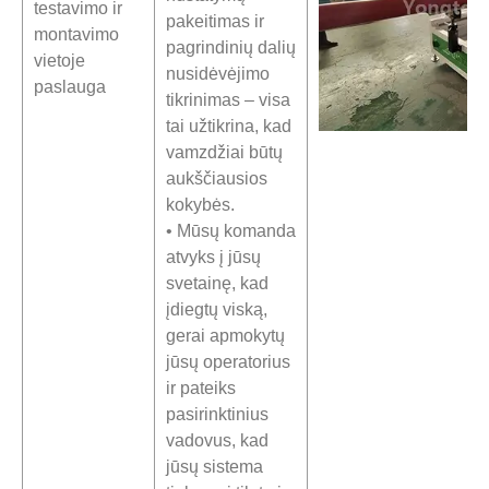
testavimo ir
pakeitimas ir
montavimo
pagrindinių dalių
vietoje
nusidėvėjimo
paslauga
tikrinimas – visa
tai užtikrina, kad
vamzdžiai būtų
aukščiausios
kokybės.
• Mūsų komanda
atvyks į jūsų
svetainę, kad
įdiegtų viską,
gerai apmokytų
jūsų operatorius
ir pateiks
pasirinktinius
vadovus, kad
jūsų sistema