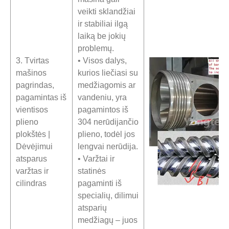
veikti sklandžiai
ir stabiliai ilgą
laiką be jokių
problemų.
3. Tvirtas
• Visos dalys,
mašinos
kurios liečiasi su
pagrindas,
medžiagomis ar
pagamintas iš
vandeniu, yra
vientisos
pagamintos iš
plieno
304 nerūdijančio
plokštės |
plieno, todėl jos
Dėvėjimui
lengvai nerūdija.
atsparus
• Varžtai ir
varžtas ir
statinės
cilindras
pagaminti iš
specialių, dilimui
atsparių
medžiagų – juos