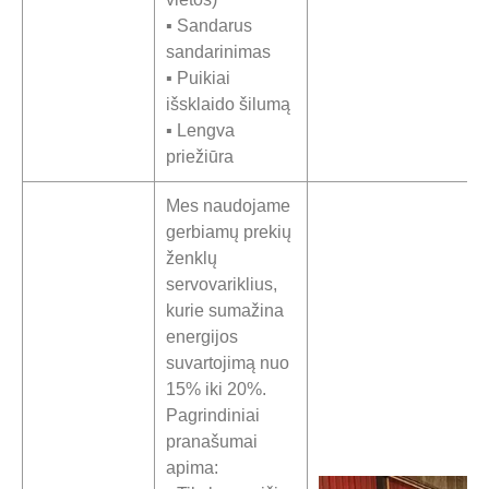
▪ Sandarus
sandarinimas
▪ Puikiai
išsklaido šilumą
▪ Lengva
priežiūra
Mes naudojame
gerbiamų prekių
ženklų
servovariklius,
kurie sumažina
energijos
suvartojimą nuo
15% iki 20%.
Pagrindiniai
pranašumai
apima: