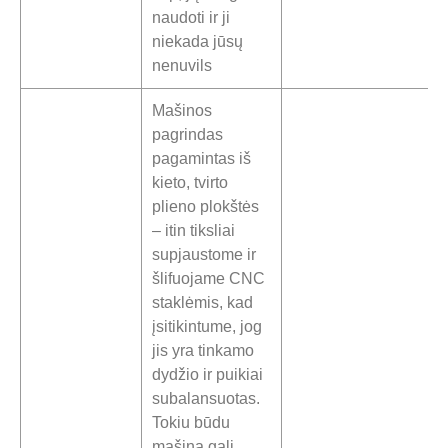
naudoti ir ji
niekada jūsų
nenuvils
Mašinos
pagrindas
pagamintas iš
kieto, tvirto
plieno plokštės
– itin tiksliai
supjaustome ir
šlifuojame CNC
staklėmis, kad
įsitikintume, jog
jis yra tinkamo
dydžio ir puikiai
subalansuotas.
Tokiu būdu
mašina gali