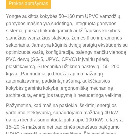
Prekės aprašymas
Yongte aukštos kokybės 50–160 mm UPVC vamzdžių
gamybos mašina yra sudėtinga, integruota gamybos
sistema, puikiai tinkanti gaminti aukščiausios kokybės
standžius vamzdžius statybos, žemės ūkio ir pramonės
sektoriams. Jame yra kūginis dviejų sraigtų ekstruderis su
optimizuota varžtų konfigūracija, palengvinančiu vienodą
PVC dervų (SG-5, UPVC, CPVC) ir įvairių priedų
plastifikavimą. Ši technika užtikrina pastovią 150–200
kg/val. Pagrindiniai jo bruožai apima pažangų
automatizavimą, padidintą našumą, aukščiausios
kokybės gaminių kokybę, ergonomišką mechaninę
architektūrą, energijos taupymą ir nesudėtingą veikimą.
Pažymėtina, kad mašina pasiekia išskirtinį energijos
vartojimo efektyvumą, sunaudojama maždaug 40 kW
galios (bendra sumontuota galia apie 100 kW), o tai yra
15–20 % mažesnė nei tradicinės panašaus pajėgumo