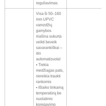
reguliavimas
Visa ši 50–160
mm UPVC
vamzdžių
gamybos
mašina sukurta
veikti beveik
savarankiškai –
itin
automatizuota!
▪ Tiekia
medžiagas pats,
nereikia traukti
rankomis
▪ Išlaiko tinkamą
temperatūrą be
nuolatinio
koregavimo