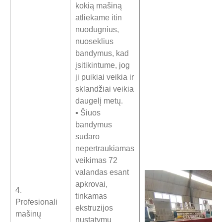
kokią mašiną
atliekame itin
nuodugnius,
nuoseklius
bandymus, kad
įsitikintume, jog
ji puikiai veikia ir
sklandžiai veikia
daugelį metų.
▪ Šiuos
bandymus
sudaro
nepertraukiamas
veikimas 72
valandas esant
apkrovai,
4.
tinkamas
Profesionali
ekstruzijos
mašinų
nustatymų