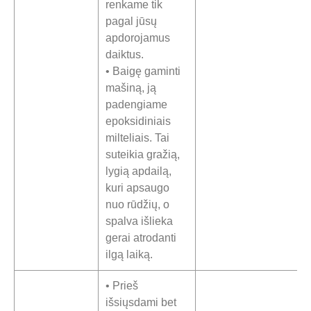
renkame tik
pagal jūsų
apdorojamus
daiktus.
• Baigę gaminti
mašiną, ją
padengiame
epoksidiniais
milteliais. Tai
suteikia gražią,
lygią apdailą,
kuri apsaugo
nuo rūdžių, o
spalva išlieka
gerai atrodanti
ilgą laiką.
• Prieš
išsiųsdami bet