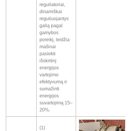
reguliatoriai,
dinamiškai
reguliuojantys
galią pagal
gamybos
poreikį, leidžia
mašinai
pasiekti
išskirtinį
energijos
vartojimo
efektyvumą ir
sumažinti
energijos
suvartojimą 15–
20%.
(1)