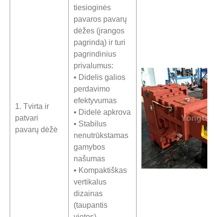
tiesioginės
pavaros pavarų
dėžes (įrangos
pagrindą) ir turi
pagrindinius
privalumus:
▪ Didelis galios
perdavimo
efektyvumas
1. Tvirta ir
▪ Didelė apkrova
patvari
▪ Stabilus
pavarų dėžė
nenutrūkstamas
gamybos
našumas
▪ Kompaktiškas
vertikalus
dizainas
(taupantis
vietos)