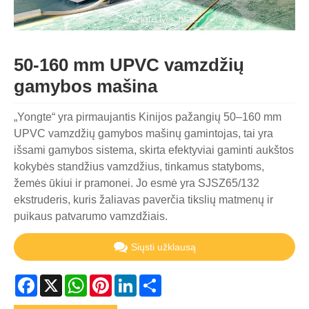
50-160 mm UPVC vamzdžių
gamybos mašina
„Yongte“ yra pirmaujantis Kinijos pažangių 50–160 mm
UPVC vamzdžių gamybos mašinų gamintojas, tai yra
išsami gamybos sistema, skirta efektyviai gaminti aukštos
kokybės standžius vamzdžius, tinkamus statyboms,
žemės ūkiui ir pramonei. Jo esmė yra SJSZ65/132
ekstruderis, kuris žaliavas paverčia tikslių matmenų ir
puikaus patvarumo vamzdžiais.
Siųsti užklausą
Facebook
X
WhatsApp
Pinterest
LinkedIn
Share