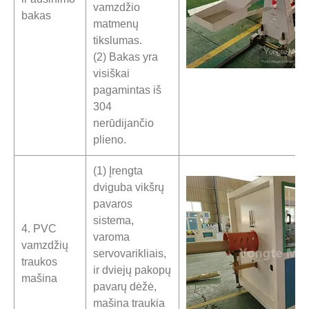
vamzdžio
bakas
matmenų
tikslumas.
(2) Bakas yra
visiškai
pagamintas iš
304
nerūdijančio
plieno.
(1) Įrengta
dviguba vikšrų
pavaros
sistema,
4. PVC
varoma
vamzdžių
servovarikliais,
traukos
ir dviejų pakopų
mašina
pavarų dėžė,
mašina traukia