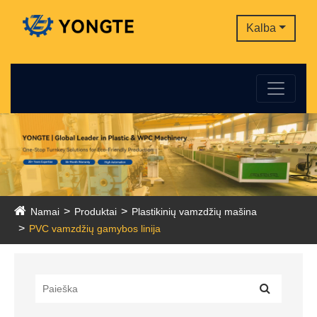
Kalba
Namai
Produktai
Plastikinių vamzdžių mašina
PVC vamzdžių gamybos linija