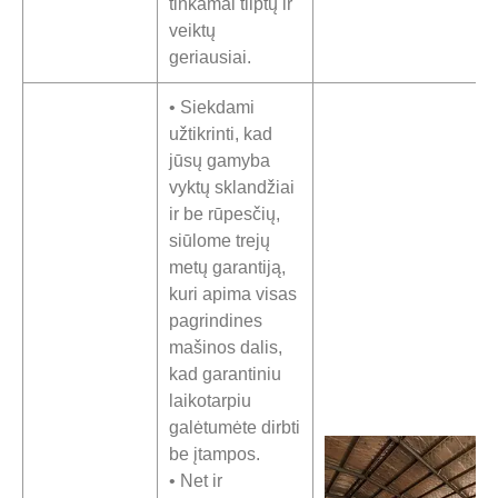
tinkamai tilptų ir
veiktų
geriausiai.
• Siekdami
užtikrinti, kad
jūsų gamyba
vyktų sklandžiai
ir be rūpesčių,
siūlome trejų
metų garantiją,
kuri apima visas
pagrindines
mašinos dalis,
kad garantiniu
laikotarpiu
galėtumėte dirbti
be įtampos.
• Net ir