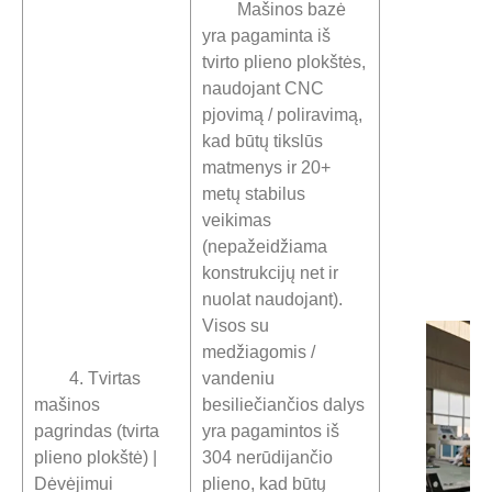
Mašinos bazė
yra pagaminta iš
tvirto plieno plokštės,
naudojant CNC
pjovimą / poliravimą,
kad būtų tikslūs
matmenys ir 20+
metų stabilus
veikimas
(nepažeidžiama
konstrukcijų net ir
nuolat naudojant).
Visos su
medžiagomis /
4. Tvirtas
vandeniu
mašinos
besiliečiančios dalys
pagrindas (tvirta
yra pagamintos iš
plieno plokštė) |
304 nerūdijančio
Dėvėjimui
plieno, kad būtų