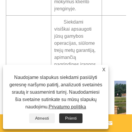
mokymus kliento
įrenginyje.
Siekdami
visiškai apsaugoti
jūsų gamybos
operacijas, siūlome
trejų metų garantiją,
apimančią
pagrindines įrangos
X
sudedamąsias dalis,
Naudojame slapukus siekdami pasiūlyti
užtikrinančią be
geresnę naršymo patirtį, analizuoti svetainės
rūpesčių naudojimą
srautą ir suasmeninti turinį. Naudodamiesi
6. 3 metų
per garantinį
šia svetaine sutinkate su mūsų slapukų
garantija ir visą
laikotarpį. Be to, mes
naudojimu.
Privatumo politika
gyvenimą
teikiame visą
trunkančio
gyvenimą
Atmesti
Priimti
palaikymo
trunkančias



paslauga
techninės pagalbos