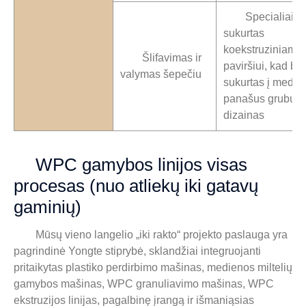
Specialiai
sukurtas
koekstruziniam
Šlifavimas ir
paviršiui, kad bū
valymas šepečiu
sukurtas į medie
panašus grubus
dizainas
WPC gamybos linijos visas
procesas (nuo atliekų iki gatavų
gaminių)
Mūsų vieno langelio „iki rakto“ projekto paslauga yra
pagrindinė Yongte stiprybė, sklandžiai integruojanti
pritaikytas plastiko perdirbimo mašinas, medienos miltelių
gamybos mašinas, WPC granuliavimo mašinas, WPC
ekstruzijos linijas, pagalbinę įrangą ir išmaniąsias