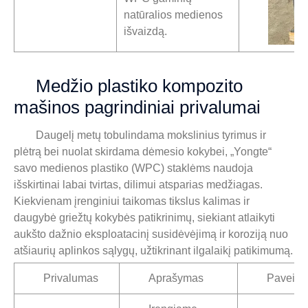
natūralios medienos
išvaizdą.
Medžio plastiko kompozito
mašinos pagrindiniai privalumai
Daugelį metų tobulindama mokslinius tyrimus ir
plėtrą bei nuolat skirdama dėmesio kokybei, „Yongte“
savo medienos plastiko (WPC) staklėms naudoja
išskirtinai labai tvirtas, dilimui atsparias medžiagas.
Kiekvienam įrenginiui taikomas tikslus kalimas ir
daugybė griežtų kokybės patikrinimų, siekiant atlaikyti
aukšto dažnio eksploatacinį susidėvėjimą ir koroziją nuo
atšiaurių aplinkos sąlygų, užtikrinant ilgalaikį patikimumą.
Privalumas
Aprašymas
Paveiksl