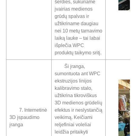
šerdies, sukuriame
įvairias medienos
grūdų spalvas ir
užtikriname daugiau
nei 10 metų tarnavimo
laiką lauke – tai labai
išplečia WPC
produktų taikymo sritį.
Ši įranga,
sumontuota ant WPC
ekstruzijos linijos
kalibravimo stalo,
užtikrina tikroviškus
3D medienos grūdelių
7. Internetinė
efektus ir neslystančią
3D įspaudimo
veikimą. Keičiami
įranga
reljefiniai voleliai
leidžia pritaikyti