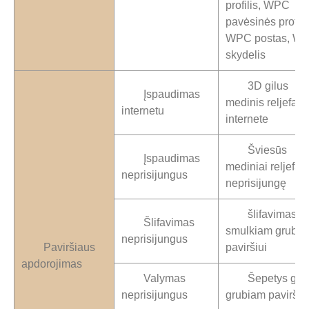
profilis, WPC
pavėsinės profili
WPC postas, W
skydelis
3D gilus
Įspaudimas
medinis reljefas
internetu
internete
Šviesūs
Įspaudimas
mediniai reljefai
neprisijungus
neprisijungę
šlifavimas
Šlifavimas
smulkiam grubi
neprisijungus
Paviršiaus
paviršiui
apdorojimas
Valymas
Šepetys gili
neprisijungus
grubiam paviršiu