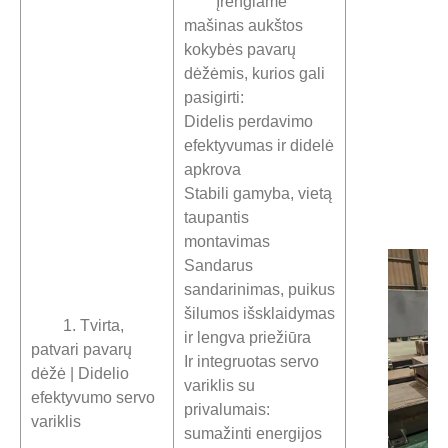
Įrengiame
mašinas aukštos
kokybės pavarų
dėžėmis, kurios gali
pasigirti:
Didelis perdavimo
efektyvumas ir didelė
apkrova
Stabili gamyba, vietą
taupantis
montavimas
Sandarus
sandarinimas, puikus
šilumos išsklaidymas
1. Tvirta,
ir lengva priežiūra
patvari pavarų
Ir integruotas servo
dėžė | Didelio
variklis su
efektyvumo servo
privalumais:
variklis
sumažinti energijos