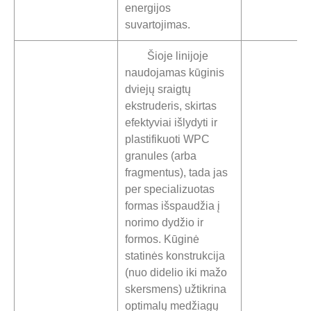
energijos
suvartojimas.
Šioje linijoje
naudojamas kūginis
dviejų sraigtų
ekstruderis, skirtas
efektyviai išlydyti ir
plastifikuoti WPC
granules (arba
fragmentus), tada jas
per specializuotas
formas išspaudžia į
norimo dydžio ir
formos. Kūginė
statinės konstrukcija
(nuo didelio iki mažo
skersmens) užtikrina
optimalų medžiagų