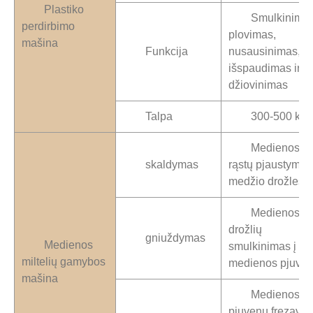
Plastiko
Smulkinimas
perdirbimo
plovimas,
mašina
Funkcija
nusausinimas,
išspaudimas ir
džiovinimas
Talpa
300-500 kg/
Medienos
skaldymas
rąstų pjaustymas 
medžio drožles
Medienos
drožlių
gniuždymas
Medienos
smulkinimas į
miltelių gamybos
medienos pjuve
mašina
Medienos
pjuvenų frezavi