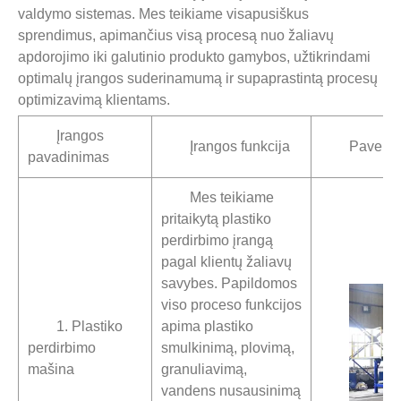
valdymo sistemas. Mes teikiame visapusiškus
sprendimus, apimančius visą procesą nuo žaliavų
apdorojimo iki galutinio produkto gamybos, užtikrindami
optimalų įrangos suderinamumą ir supaprastintą procesų
optimizavimą klientams.
Įrangos
Įrangos funkcija
Paveiksl
pavadinimas
Mes teikiame
pritaikytą plastiko
perdirbimo įrangą
pagal klientų žaliavų
savybes. Papildomos
viso proceso funkcijos
1. Plastiko
apima plastiko
perdirbimo
smulkinimą, plovimą,
mašina
granuliavimą,
vandens nusausinimą