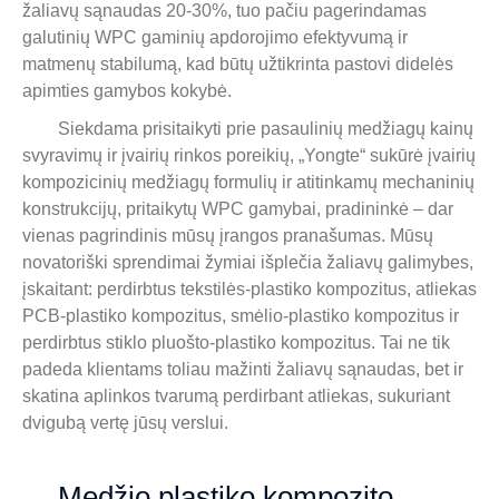
žaliavų sąnaudas 20-30%, tuo pačiu pagerindamas
galutinių WPC gaminių apdorojimo efektyvumą ir
matmenų stabilumą, kad būtų užtikrinta pastovi didelės
apimties gamybos kokybė.
Siekdama prisitaikyti prie pasaulinių medžiagų kainų
svyravimų ir įvairių rinkos poreikių, „Yongte“ sukūrė įvairių
kompozicinių medžiagų formulių ir atitinkamų mechaninių
konstrukcijų, pritaikytų WPC gamybai, pradininkė – dar
vienas pagrindinis mūsų įrangos pranašumas. Mūsų
novatoriški sprendimai žymiai išplečia žaliavų galimybes,
įskaitant: perdirbtus tekstilės-plastiko kompozitus, atliekas
PCB-plastiko kompozitus, smėlio-plastiko kompozitus ir
perdirbtus stiklo pluošto-plastiko kompozitus. Tai ne tik
padeda klientams toliau mažinti žaliavų sąnaudas, bet ir
skatina aplinkos tvarumą perdirbant atliekas, sukuriant
dvigubą vertę jūsų verslui.
Medžio plastiko kompozito