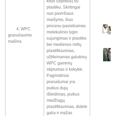
kitus užpildus) su
plastiku. Skirtingai
nuo paviršiaus
maišymo, šiuo
procesu pasiekiamas
4. WPC
molekulinio lygio
granuliavimo
sujungimas ir plastiko
mašina
bei medienos miltų
plastifikavimas,
užtikrinamas galutinių
WPC gaminių
stiprumas ir kokybė.
Pagrindiniai
pranašumai yra
puikus dujų
išleidimas, puikus
medžiagų
plastifikavimas, didelė
galia ir mažas