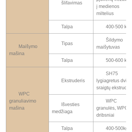
šlifavimas
į medienos
miltelius
Talpa
400-500 kg/
Šildymo
Tipas
Maišymo
maišytuvas
mašina
Talpa
500-600 kg/
SH75
Ekstruderis
lygiagretus dviej
sraigtų ekstruder
WPC
granuliavimo
WPC
Išvesties
mašina
granulės, WPC
medžiaga
dribsniai
Talpa
400-500kg/v