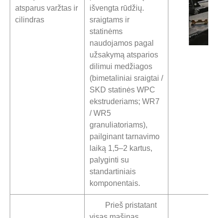
atsparus varžtas ir
išvengta rūdžių.
cilindras
sraigtams ir
statinėms
naudojamos pagal
užsakymą atsparios
dilimui medžiagos
(bimetaliniai sraigtai /
SKD statinės WPC
ekstruderiams; WR7
/ WR5
granuliatoriams),
pailginant tarnavimo
laiką 1,5–2 kartus,
palyginti su
standartiniais
komponentais.
Prieš pristatant
visas mašinas