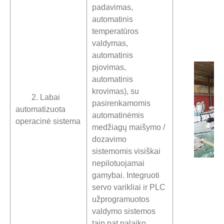
padavimas,
automatinis
temperatūros
valdymas,
automatinis
pjovimas,
automatinis
krovimas), su
2. Labai
pasirenkamomis
automatizuota
automatinėmis
operacinė sistema
medžiagų maišymo /
dozavimo
sistemomis visiškai
nepilotuojamai
gamybai. Integruoti
servo varikliai ir PLC
užprogramuotos
valdymo sistemos
taip pat palaiko