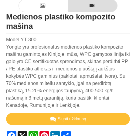
Medienos plastiko kompozito
mašina
Model:YT-300
Yongte yra profesionalus medienos plastiko kompozito
mašinų gamintojas Kinijoje, mūsų WPC gamybos linija iki
galo yra CE sertifikuotas sprendimas, skirtas perdirbti PP
/ PE plastiko atliekas ir medienos pluoštą į aukštos
kokybės WPC gaminius (paklotai, apmušalai, tvora). Su
70% medienos miltelių santykio, įgalina perdirbtą
plastiką, 15-20% energijos taupymą, 400-500 kg/h
našumą ir 3 metų garantiją, kuria pasitiki klientai
Kanadoje, Rumunijoje ir Lenkijoje.
Siųsti užklausą
Facebook
X
WhatsApp
Pinterest
LinkedIn
Share