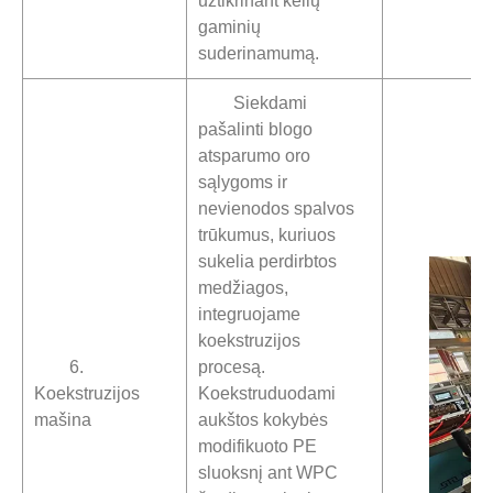
užtikrinant kelių
gaminių
suderinamumą.
Siekdami
pašalinti blogo
atsparumo oro
sąlygoms ir
nevienodos spalvos
trūkumus, kuriuos
sukelia perdirbtos
medžiagos,
integruojame
koekstruzijos
6.
procesą.
Koekstruzijos
Koekstruduodami
mašina
aukštos kokybės
modifikuoto PE
sluoksnį ant WPC