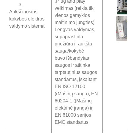
„Plug and play“
3.
veikimas (reikia tik
Aukščiausios
vienos gamyklos
kokybės elektros
maitinimo jungties)
valdymo sistema
Lengvas valdymas,
supaprastinta
priežiūra ir aukšta
sauga/kokybė
buvo išbandytas
saugos ir atitinka
tarptautinius saugos
standartus, įskaitant
EN ISO 12100
((Mašinų sauga), EN
60204-1 ((Mašinų
elektrinė įranga) ir
EN 61000 serijos
EMC standartus.