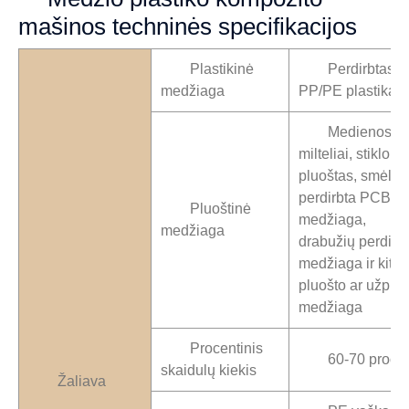
mašinos techninės specifikacijos
Plastikinė
Perdirbtas
medžiaga
PP/PE plastikas
Medienos
milteliai, stiklo
pluoštas, smėlis,
perdirbta PCB
Pluoštinė
medžiaga,
medžiaga
drabužių perdirb
medžiaga ir kita
pluošto ar užpild
medžiaga
Procentinis
60-70 proc.
skaidulų kiekis
Žaliava