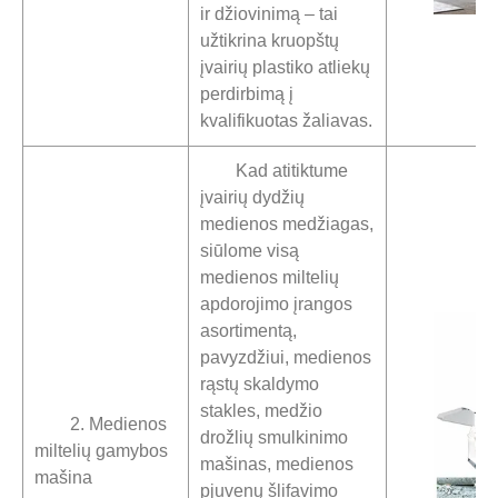
ir džiovinimą – tai
užtikrina kruopštų
įvairių plastiko atliekų
perdirbimą į
kvalifikuotas žaliavas.
Kad atitiktume
įvairių dydžių
medienos medžiagas,
siūlome visą
medienos miltelių
apdorojimo įrangos
asortimentą,
pavyzdžiui, medienos
rąstų skaldymo
stakles, medžio
2. Medienos
drožlių smulkinimo
miltelių gamybos
mašinas, medienos
mašina
pjuvenų šlifavimo