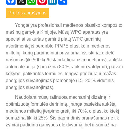
Prekės aprašymas
Yongte yra profesionali medienos plastiko kompozito
mašinų gamykla Kinijoje. Mūsų WPC aparatas yra
specialiai sukurtas gaminti platų WPC gaminių
asortimentą iš perdirbto PP/PE plastiko ir medienos
miltelių, kurių pagrindiniai privalumai išsiskiria: didelė
našumas (iki 500 kg/h standartiniams modeliams), aukšta
automatizacija (sumažina 80 % rankinio valdymo), patvari
kokybė, patikrintos formulės, lengva priežiūra ir mažas
energijos suvartojimas pramonėje (15–20 % vidutinis
energijos suvartojimas).
Naudojant mūsų rafinuotą mechaninį dizainą ir
optimizuotą formulės derinimą, įranga pasiekia aukštą
medienos miltelių įterpimo greitį iki 70%, o plastiko kiekį
sumažina tik iki 25%. Šis pagrindinis pranašumas ne tik
žymiai padidina gamybos efektyvumą, bet ir sumažina