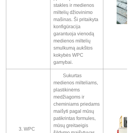
stakles ir medienos
miltelių džiovinimo
mašinas. Ši pritaikyta
konfigūracija
garantuoja vienodą
medienos miltelių
smulkumą aukštos
kokybės WPC
gamybai.
Sukurtas
medienos milteliams,
plastikinėms
medžiagoms ir
cheminiams priedams
maišyti pagal mūsų
patikrintas formules,
mūsų greitaeigis
3. WPC
šildymo maišytuvas