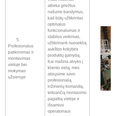
atlieka griežtus
našumo bandymus,
kad būtų užtikrintas
optimalus
funkcionalumas ir
stabilus veikimas,
5.
užtikrinanti nuoseklią
Profesionalus
aukštos kokybės
patikrinimas ir
produktų gamybą.
montavimas
Kai mašina atvyks į
vietoje bei
kliento vietą, mes
mokymas
atsiųsime savo
užsienyje
profesionalią
inžinierių komandą,
teikiančią montavimo
pagalbą vietoje ir
išsamius
operatoriaus