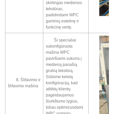
skirtingas medienos
tekstūras,
padidindami WPC
gaminių estetinę ir
funkcinę vertę.
Ši specialiai
sukonfigūruota
mašina WPC
paviršiams sukuria į
medieną panašią
grubią tekstūrą.
Siūlome keletą
8. Šlifavimo ir
konfigūracijų, kad
šlifavimo mašina
atitiktų klientų
pageidaujamus
šiurkštumo lygius,
toliau optimizuodami
WPC gaminių