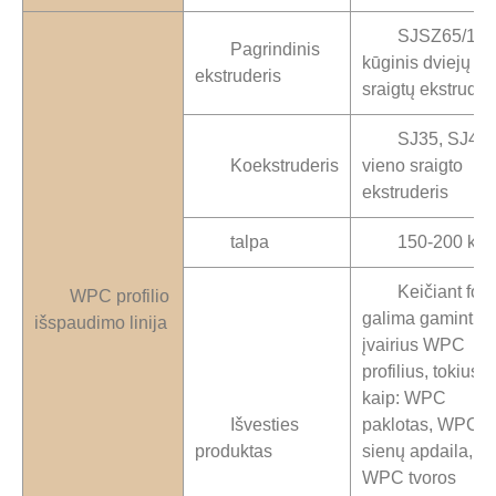
SJSZ65/132
Pagrindinis
kūginis dviejų
ekstruderis
sraigtų ekstruder
SJ35, SJ45
Koekstruderis
vieno sraigto
ekstruderis
talpa
150-200 kg/
Keičiant for
WPC profilio
galima gaminti
išspaudimo linija
įvairius WPC
profilius, tokius
kaip: WPC
Išvesties
paklotas, WPC
produktas
sienų apdaila,
WPC tvoros