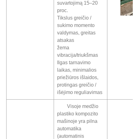
suvartojimą 15–20
proc.
Tikslus greičio /
sukimo momento
valdymas, greitas
atsakas
žema
vibracija/triukšmas
Ilgas tarnavimo
laikas, minimalios
priežiūros išlaidos,
protingas greičio /
išėjimo reguliavimas
Visoje medžio
plastiko kompozito
mašinoje yra pilna
automatika
(automatinis