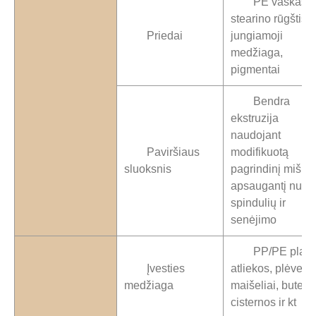
PE vaškas,
stearino rūgštis,
Priedai
jungiamoji
medžiaga,
pigmentai
Bendra
ekstruzija
naudojant
Paviršiaus
modifikuotą
sluoksnis
pagrindinį mišinį,
apsaugantį nuo 
spindulių ir
senėjimo
PP/PE plast
Įvesties
atliekos, plėvelė,
medžiaga
maišeliai, butelia
cisternos ir kt