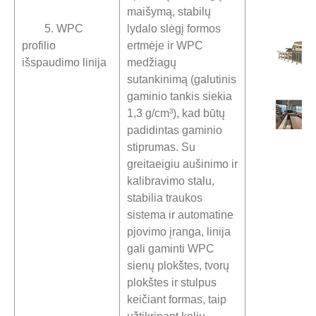
maišymą, stabilų
5. WPC
lydalo slėgį formos
profilio
ertmėje ir WPC
išspaudimo linija
medžiagų
sutankinimą (galutinis
gaminio tankis siekia
1,3 g/cm³), kad būtų
padidintas gaminio
stiprumas. Su
greitaeigiu aušinimo ir
kalibravimo stalu,
stabilia traukos
sistema ir automatine
pjovimo įranga, linija
gali gaminti WPC
sienų plokštes, tvorų
plokštes ir stulpus
keičiant formas, taip