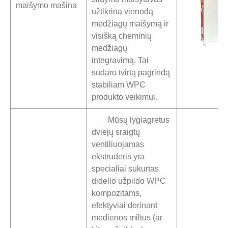
maišymo mašina
užtikrina vienodą
medžiagų maišymą ir
visišką cheminių
medžiagų
integravimą. Tai
sudaro tvirtą pagrindą
stabiliam WPC
produkto veikimui.
Mūsų lygiagretus
dviejų sraigtų
ventiliuojamas
ekstruderis yra
specialiai sukurtas
didelio užpildo WPC
kompozitams,
efektyviai derinant
medienos miltus (ar