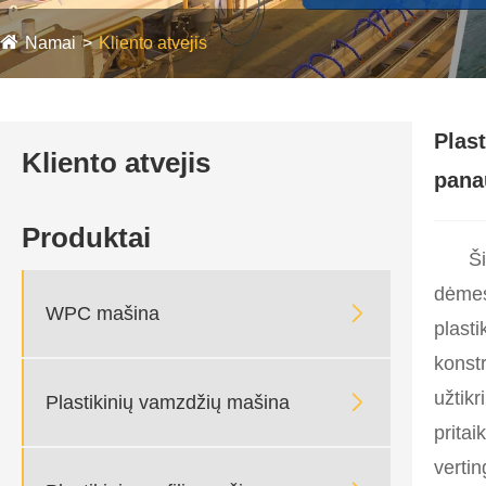
Namai
Kliento atvejis
Plas
Kliento atvejis
pana
Produktai
Ši
dėmesi

WPC mašina
plasti
konstr
užtikr

Plastikinių vamzdžių mašina
pritai
vertin