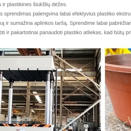
s ir plastikines šiukšlių dėžes.
s sprendimas palengvina labai efektyvius plastiko ekstruz
iką ir sumažina aplinkos taršą. Sprendime labai pabrėžia
bti ir pakartotinai panaudoti plastiko atliekas, kad būtų 