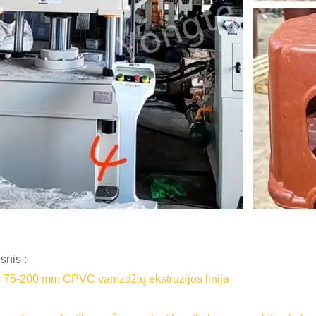
snis :
s 75-200 mm CPVC vamzdžių ekstruzijos linija