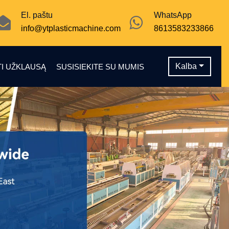
El. paštu
WhatsApp
info@ytplasticmachine.com
8613583233866
Kalba
TI UŽKLAUSĄ
SUSISIEKITE SU MUMIS