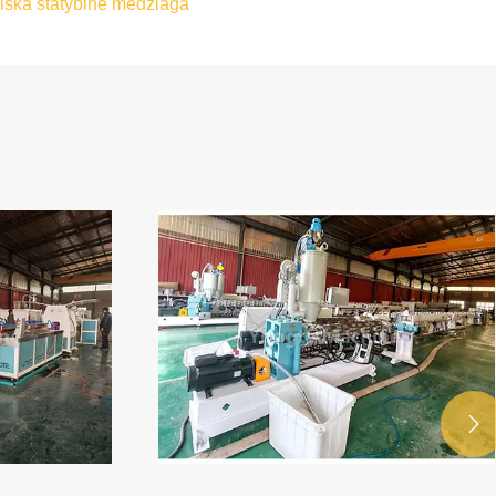
giška statybine medžiaga
