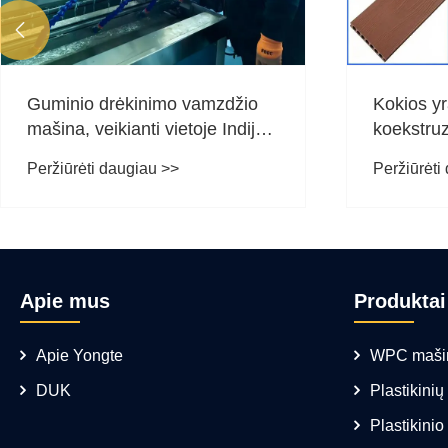

ėkinimo vamzdžio
Kokios yra populiarios
ianti vietoje Indijos
koekstruzinio WPC pakl
spalvos?
augiau >>
Peržiūrėti daugiau >>
Apie mus
Produktai
Apie Yongte
WPC maši
DUK
Plastikini
Plastikinio