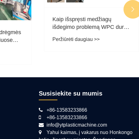

Kaip išspręsti medžiagų
išdegimo problemą WPC durų
Kodėl
ekstruzijos proceso metu?
Peržiūrėti daugiau >>
mašina
dviejų
Peržiūr
Susisiekite su mumis
+86-13583233866
+86-13583233866
info@ytplasticmachine.com
Yahui kaimas, į vakarus nuo Honkongo