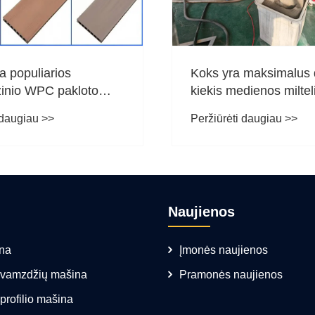
Koks yra maksimalus drėgmės
oto
kiekis medienos milteliuose
gaminant WPC terasą?
Peržiūrėti daugiau >>
Naujienos
na
Įmonės naujienos
ų vamzdžių mašina
Pramonės naujienos
 profilio mašina