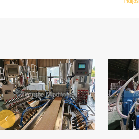
Indijo
