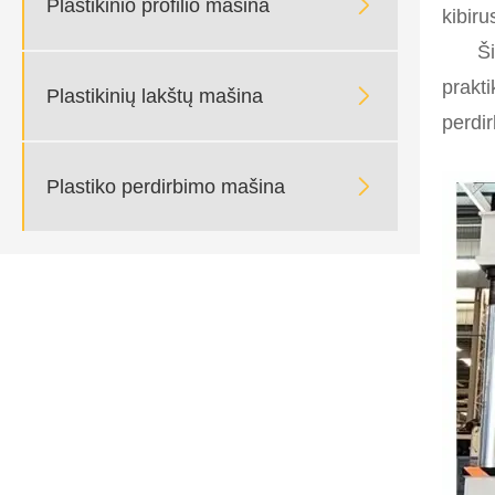

Plastikinio profilio mašina
kibiru
Ši
prakt

Plastikinių lakštų mašina
perdir

Plastiko perdirbimo mašina