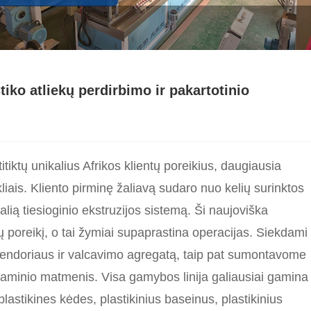
iko atliekų perdirbimo ir pakartotinio
itiktų unikalius Afrikos klientų poreikius, daugiausia
kliais. Kliento pirminę žaliavą sudaro nuo kelių surinktos
lią tiesioginio ekstruzijos sistemą. Ši naujoviška
ų poreikį, o tai žymiai supaprastina operacijas. Siekdami
kalendoriaus ir valcavimo agregatą, taip pat sumontavome
 gaminio matmenis. Visa gamybos linija galiausiai gamina
 plastikines kėdes, plastikinius baseinus, plastikinius