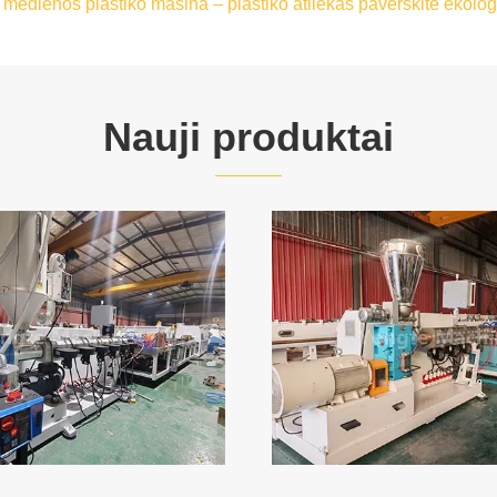
s medienos plastiko mašina – plastiko atliekas paverskite ekolo
Nauji produktai