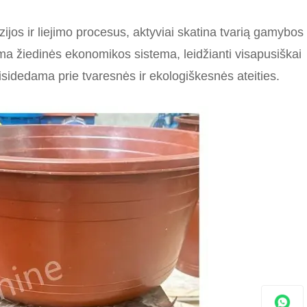
ijos ir liejimo procesus, aktyviai skatina tvarią gamybos
ma žiedinės ekonomikos sistema, leidžianti visapusiškai
prisidedama prie tvaresnės ir ekologiškesnės ateities.