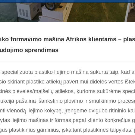
tiko formavimo mašina Afrikos klientams – plast
udojimo sprendimas
 specializuota plastiko liejimo mašina sukurta taip, kad at
o skiriant plastiko atliekų pavertimui didelės vertės ište
kinės plėvelės/maišelių atliekos, kurioms sukūrėme specia
ukcija pašalina išankstinio plovimo ir smulkinimo proces
inti vienodą liejimo kokybę, įrengėme dvigubo ritininio 
kytas liejimo mašinas ir formas pagal kliento konkrečius
gus plastikinius gaminius, įskaitant plastikines talpyklas,