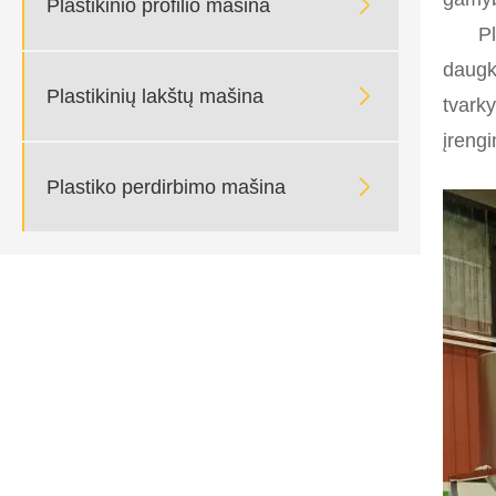

Plastikinio profilio mašina
Pl
daugk

Plastikinių lakštų mašina
tvarky
įreng

Plastiko perdirbimo mašina