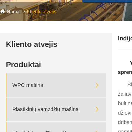
Namai
Kliento atvejis
Indij
Kliento atvejis
Produktai
spren
Ši

WPC mašina
žaliav
buitin

Plastikinių vamzdžių mašina
džiovi
dribs
gamyb