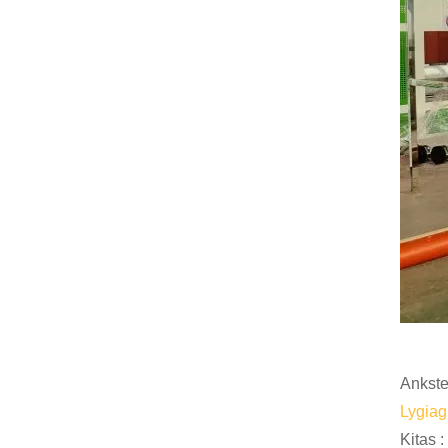
Ankste
Lygiagr
Kitas :