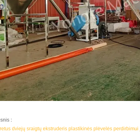
snis :
etus dviejų sraigtų ekstruderis plastikinės plėvelės perdirbimui į