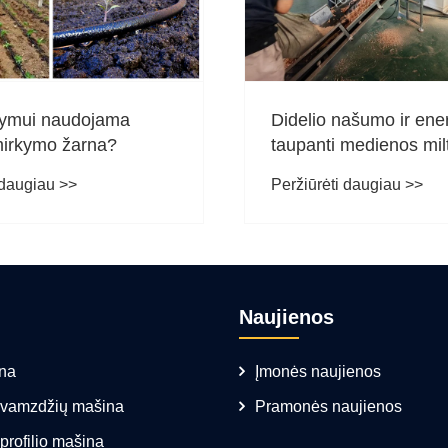
stymui naudojama
Didelio našumo ir ener
irkymo žarna?
taupanti medienos milt
smulkinimo ir šlifavim
 daugiau >>
Peržiūrėti daugiau >>
„Yongte“ išlaikė Europ
veiklos vietoje patvirt
Naujienos
na
Įmonės naujienos
ų vamzdžių mašina
Pramonės naujienos
 profilio mašina