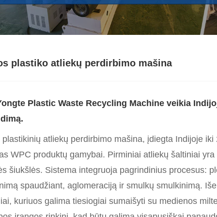
os plastiko atliekų perdirbimo mašina
Yon
gte Plastic Waste Recycling Machine veikia Indijoje
dimą.
 plastikinių atliekų perdirbimo mašina, įdiegta Indijoje iki 
as WPC produktų gamybai. Pirminiai atliekų šaltiniai yra p
ės šiukšlės. Sistema integruoja pagrindinius procesus: plo
nimą spaudžiant, aglomeraciją ir smulkų smulkinimą. Išeigą
niai, kuriuos galima tiesiogiai sumaišyti su medienos mi
os įrangos rinkinį, kad būtų galima visapusiškai panaudo