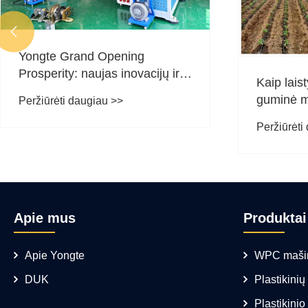

Yongte Grand Opening
Prosperity: naujas inovacijų ir
Kaip lai
bendradarbiavimo skyrius
guminė m
Peržiūrėti daugiau >>
Peržiūrėti
Apie mus
Produktai
Apie Yongte
WPC maši
DUK
Plastikini
Plastikinio