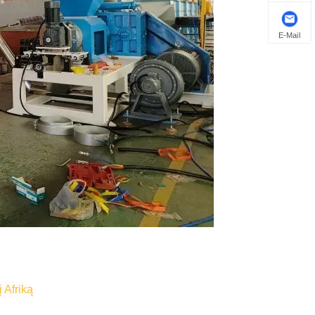
E-Mail
 Afriką