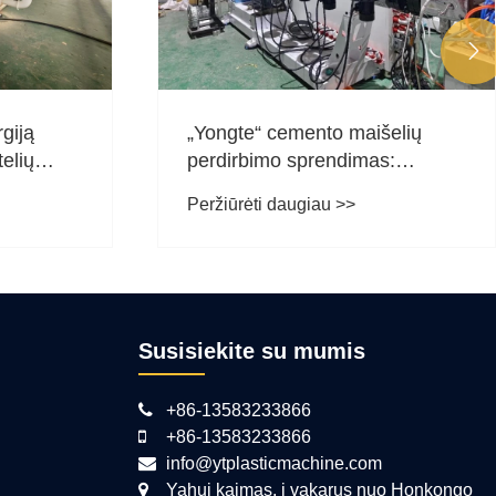

giją
„Yongte“ cemento maišelių
elių
perdirbimo sprendimas:
o mašina:
paverskite atliekas aukštos
Peržiūrėti daugiau >>
os kliento
kokybės plastikiniais tvoros
inimą
stulpais
Susisiekite su mumis
+86-13583233866
+86-13583233866
info@ytplasticmachine.com
Yahui kaimas, į vakarus nuo Honkongo