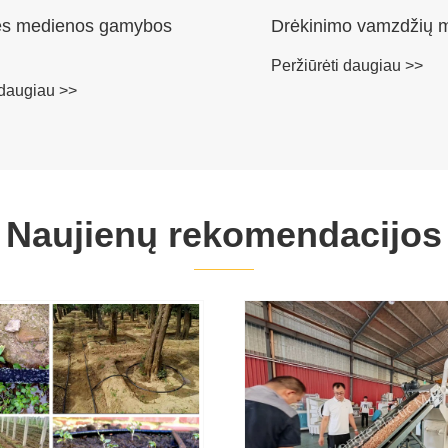
nės medienos gamybos
Drėkinimo vamzdžių 
Peržiūrėti daugiau >>
 daugiau >>
Naujienų rekomendacijos