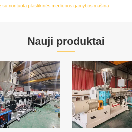
je sumontuota plastikinės medienos gamybos mašina
Nauji produktai