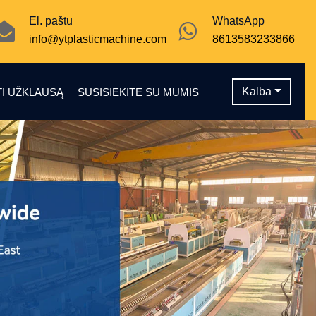
El. paštu
WhatsApp
info@ytplasticmachine.com
8613583233866
Kalba
TI UŽKLAUSĄ
SUSISIEKITE SU MUMIS