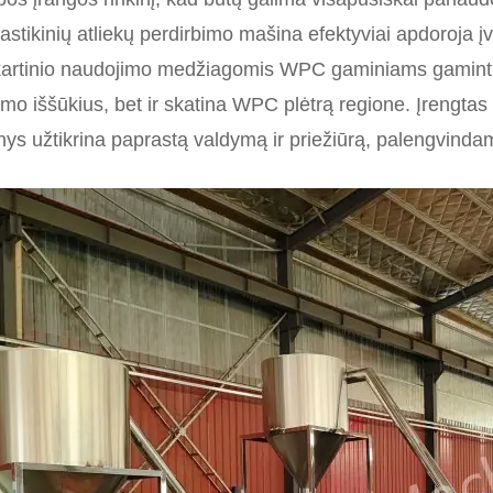
astikinių atliekų perdirbimo mašina efektyviai apdoroja įv
artinio naudojimo medžiagomis WPC gaminiams gaminti. Š
mo iššūkius, bet ir skatina WPC plėtrą regione. Įrengtas 
inys užtikrina paprastą valdymą ir priežiūrą, palengvind