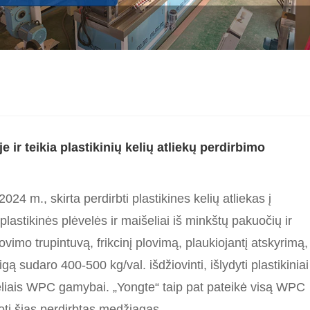
 ir teikia plastikinių kelių atliekų perdirbimo
2024 m., skirta perdirbti plastikines kelių atliekas į
lastikinės plėvelės ir maišeliai iš minkštų pakuočių ir
vimo trupintuvą, frikcinį plovimą, plaukiojantį atskyrimą,
 sudaro 400-500 kg/val. išdžiovinti, išlydyti plastikiniai
lteliais WPC gamybai. „Yongte“ taip pat pateikė visą WPC
ti šias perdirbtas medžiagas.