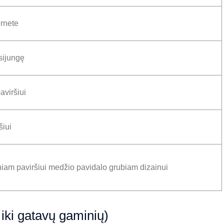
ernete
sijungę
aviršiui
šiui
niam paviršiui medžio pavidalo grubiam dizainui
ki gatavų gaminių)