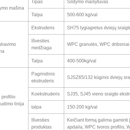
Tipas
Šildymo maišytuvas
ymo mašina
Talpa
500-600 kg/val
Ekstruderis
SH75 lygiagretus dviejų sraigt
C
Išvesties
uliavimo
WPC granulės, WPC dribsniai
medžiaga
na
Talpa
400-500kg/val
Pagrindinis
SJSZ65/132 kūginis dviejų srai
ekstruderis
Koekstruderis
SJ35, SJ45 vieno sraigto ekstr
profilio
udimo linija
talpa
150-200 kg/val
Išvesties
Keičiant formą galima gaminti 
produktas
apdaila, WPC tvoros profilis,