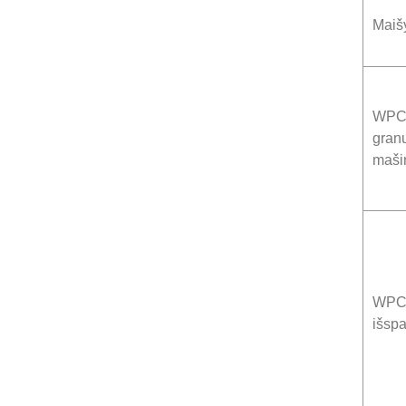
Maiš
WP
gran
maši
WPC 
išspa