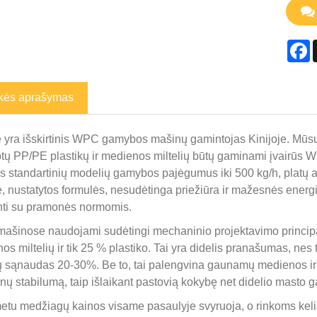
F
kės aprašymas
 yra išskirtinis WPC gamybos mašinų gamintojas Kinijoje. Mūsų
btų PP/PE plastikų ir medienos miltelių būtų gaminami įvairūs W
us standartinių modelių gamybos pajėgumus iki 500 kg/h, platų 
, nustatytos formulės, nesudėtinga priežiūra ir mažesnės energi
nti su pramonės normomis.
ašinose naudojami sudėtingi mechaninio projektavimo principai i
os miltelių ir tik 25 % plastiko. Tai yra didelis pranašumas, ne
ų sąnaudas 20-30%. Be to, tai palengvina gaunamų medienos ir 
ų stabilumą, taip išlaikant pastovią kokybę net didelio masto
etu medžiagų kainos visame pasaulyje svyruoja, o rinkoms keliam