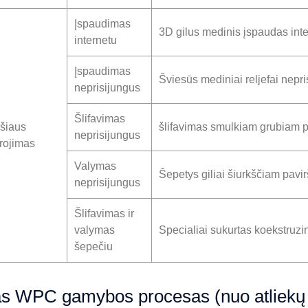
Įspaudimas
3D gilus medinis įspaudas int
internetu
Įspaudimas
Šviesūs mediniai reljefai nepri
neprisijungus
Šlifavimas
ršiaus
šlifavimas smulkiam grubiam p
neprisijungus
rojimas
Valymas
Šepetys giliai šiurkščiam pavir
neprisijungus
Šlifavimas ir
valymas
Specialiai sukurtas koekstruzi
šepečiu
as WPC gamybos procesas (nuo atliekų i