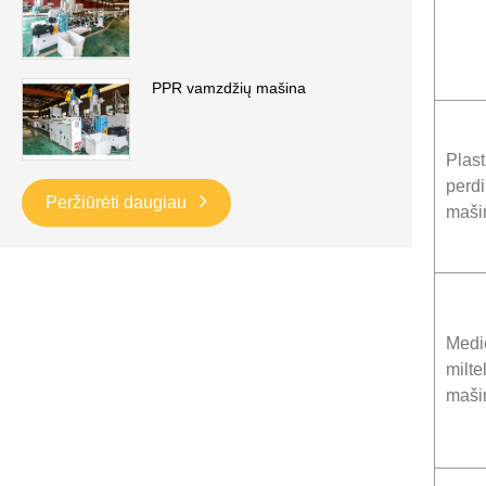
PPR vamzdžių mašina
Plast
perd
Peržiūrėti daugiau
maši
Medi
milt
maši