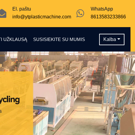
El. paštu
WhatsApp
info@ytplasticmachine.com
8613583233866
TI UŽKLAUSĄ
SUSISIEKITE SU MUMIS
Kalba