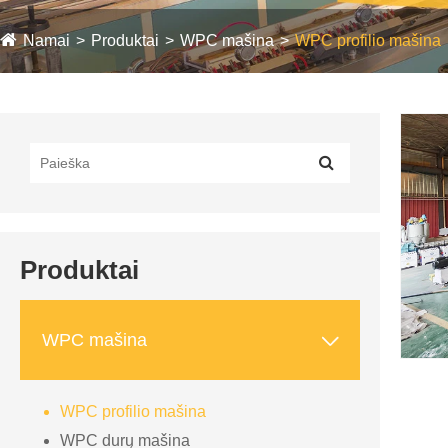
Namai
Produktai
WPC mašina
WPC profilio mašina
Produktai

WPC mašina
WPC profilio mašina
WPC durų mašina