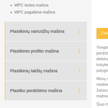
WPC lentos mašina
WPC pagalbinė mašina

Plastikinių vamzdžių mašina
Pre
Yongte

Plastikinio profilio mašina
perdir
dideli
kokybė

Plastikinių lakštų mašina
palygi
Mūsų m
medien

Plastiko perdirbimo mašina
žaliav
matmen
Šiuo m