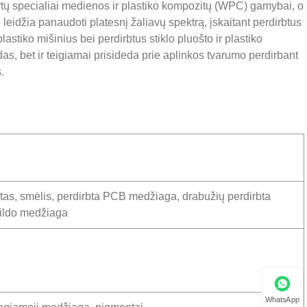
rtų specialiai medienos ir plastiko kompozitų (WPC) gamybai, o
eidžia panaudoti platesnį žaliavų spektrą, įskaitant perdirbtus
plastiko mišinius bei perdirbtus stiklo pluošto ir plastiko
s, bet ir teigiamai prisideda prie aplinkos tvarumo perdirbant
.
oštas, smėlis, perdirbta PCB medžiaga, drabužių perdirbta
pildo medžiaga
WhatsApp