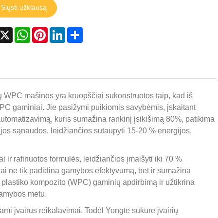
Siųsti užklausą
acebook
X
WhatsApp
Pinterest
LinkedIn
Share
 WPC mašinos yra kruopščiai sukonstruotos taip, kad iš
PC gaminiai. Jie pasižymi puikiomis savybėmis, įskaitant
automatizavimą, kuris sumažina rankinį įsikišimą 80%, patikima
jos sąnaudos, leidžiančios sutaupyti 15-20 % energijos,
r rafinuotos formulės, leidžiančios įmaišyti iki 70 %
s tai ne tik padidina gamybos efektyvumą, bet ir sumažina
plastiko kompozito (WPC) gaminių apdirbimą ir užtikrina
 gamybos metu.
i įvairūs reikalavimai. Todėl Yongte sukūrė įvairių