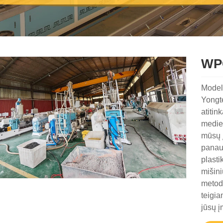
WP
Model
Yongte
atitin
medien
mūsų 
panaud
plasti
mišini
metoda
teigia
jūsų į