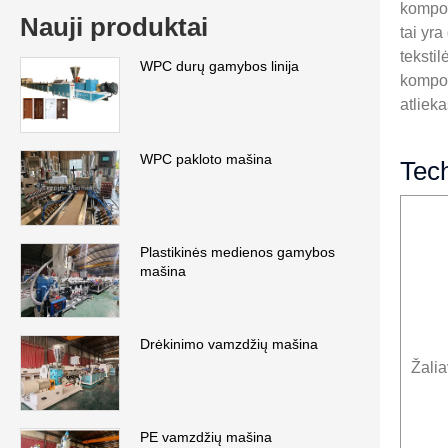
kompoz
Nauji produktai
tai yr
tekstil
WPC durų gamybos linija
kompoz
atliek
WPC pakloto mašina
Tech
Plastikinės medienos gamybos
mašina
Drėkinimo vamzdžių mašina
Žali
PE vamzdžių mašina