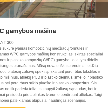
C gamybos mašina
:YT-300
 sukūrė įvairias kompozicinių medžiagų formules ir
kamas WPC gamybos mašinų konstrukcijas, skirtas specialiai
os ir plastiko kompozitų (WPC) gamybai, o tai yra didelis
įrangos pranašumas. Mūsų novatoriški sprendimai leidžia
oti platesnį žaliavų spektrą, įskaitant perdirbtus tekstilės ir
ko mišinius, atliekų PCB ir plastiko derinius, smėlio ir plastiko
us bei perdirbtus stiklo pluošto ir plastiko kompozitus. Šis
s ne tik padeda toliau sutaupyti žaliavų sąnaudas, bet ir
mai prisideda prie aplinkos tvarumo perdirbant atliekas. Taigi
monei pateikiamas abipusiai naudingas scenarijus.