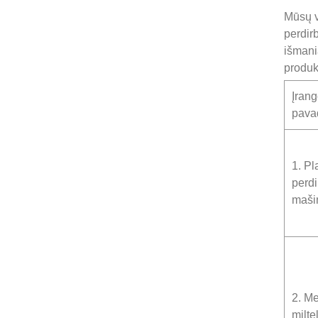
Mūsų vi
perdir
išmani
produk
Įran
pava
1. Pl
perd
maši
2. M
milte