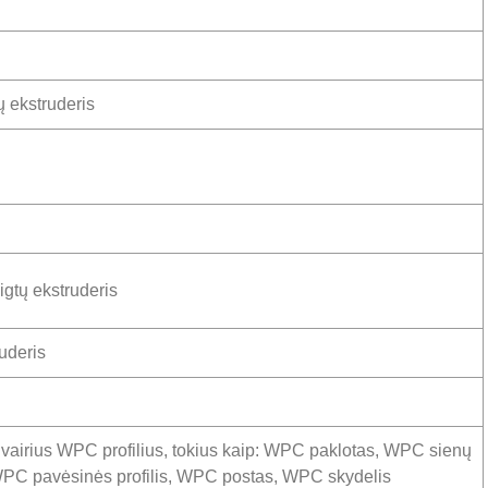
ų ekstruderis
gtų ekstruderis
uderis
įvairius WPC profilius, tokius kaip: WPC paklotas, WPC sienų
 WPC pavėsinės profilis, WPC postas, WPC skydelis