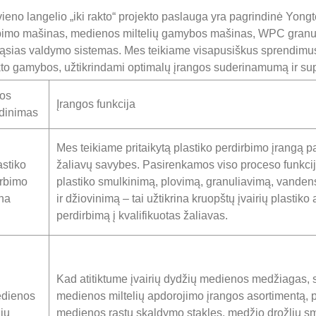
eno langelio „iki rakto“ projekto paslauga yra pagrindinė Yongte 
bimo mašinas, medienos miltelių gamybos mašinas, WPC granulia
ąsias valdymo sistemas. Mes teikiame visapusiškus sprendimus,
to gamybos, užtikrindami optimalų įrangos suderinamumą ir sup
gos
Įrangos funkcija
dinimas
Mes teikiame pritaikytą plastiko perdirbimo įrangą p
astiko
žaliavų savybes. Pasirenkamos viso proceso funkci
irbimo
plastiko smulkinimą, plovimą, granuliavimą, vande
na
ir džiovinimą – tai užtikrina kruopštų įvairių plastiko 
perdirbimą į kvalifikuotas žaliavas.
Kad atitiktume įvairių dydžių medienos medžiagas, 
edienos
medienos miltelių apdorojimo įrangos asortimentą, 
lių
medienos rąstų skaldymo stakles, medžio drožlių s