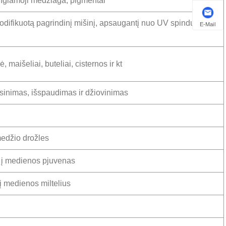
ungiamoji medžiaga, pigmentai
difikuotą pagrindinį mišinį, apsaugantį nuo UV spindulių ir
E-Mail
 maišeliai, buteliai, cisternos ir kt
inimas, išspaudimas ir džiovinimas
edžio drožles
 į medienos pjuvenas
 medienos miltelius