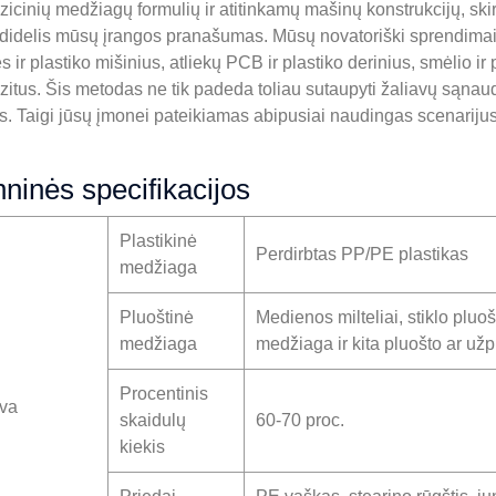
icinių medžiagų formulių ir atitinkamų mašinų konstrukcijų, ski
a didelis mūsų įrangos pranašumas. Mūsų novatoriški sprendimai l
ės ir plastiko mišinius, atliekų PCB ir plastiko derinius, smėlio ir 
itus. Šis metodas ne tik padeda toliau sutaupyti žaliavų sąnauda
as. Taigi jūsų įmonei pateikiamas abipusiai naudingas scenarijus
ninės specifikacijos
Plastikinė
Perdirbtas PP/PE plastikas
medžiaga
Pluoštinė
Medienos milteliai, stiklo plu
medžiaga
medžiaga ir kita pluošto ar už
Procentinis
ava
skaidulų
60-70 proc.
kiekis