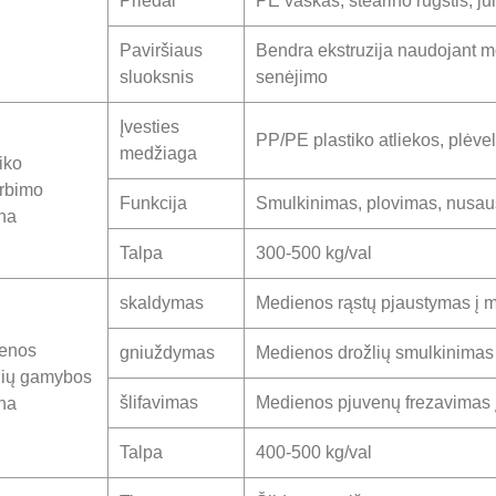
Priedai
PE vaškas, stearino rūgštis, j
Paviršiaus
Bendra ekstruzija naudojant mo
sluoksnis
senėjimo
Įvesties
PP/PE plastiko atliekos, plėvelė,
medžiaga
iko
irbimo
Funkcija
Smulkinimas, plovimas, nusaus
na
Talpa
300-500 kg/val
skaldymas
Medienos rąstų pjaustymas į m
enos
gniuždymas
Medienos drožlių smulkinimas
elių gamybos
šlifavimas
Medienos pjuvenų frezavimas į
na
Talpa
400-500 kg/val