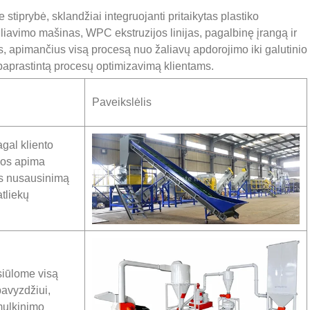
stiprybė, sklandžiai integruojanti pritaikytas plastiko
vimo mašinas, WPC ekstruzijos linijas, pagalbinę įrangą ir
 apimančius visą procesą nuo žaliavų apdorojimo iki galutinio
aprastintą procesų optimizavimą klientams.
Paveikslėlis
agal kliento
jos apima
ns nusausinimą
atliekų
siūlome visą
pavyzdžiui,
mulkinimo