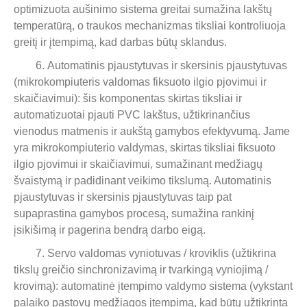
optimizuota aušinimo sistema greitai sumažina lakštų
temperatūrą, o traukos mechanizmas tiksliai kontroliuoja
greitį ir įtempimą, kad darbas būtų sklandus.
6. Automatinis pjaustytuvas ir skersinis pjaustytuvas
(mikrokompiuteris valdomas fiksuoto ilgio pjovimui ir
skaičiavimui): šis komponentas skirtas tiksliai ir
automatizuotai pjauti PVC lakštus, užtikrinančius
vienodus matmenis ir aukštą gamybos efektyvumą. Jame
yra mikrokompiuterio valdymas, skirtas tiksliai fiksuoto
ilgio pjovimui ir skaičiavimui, sumažinant medžiagų
švaistymą ir padidinant veikimo tikslumą. Automatinis
pjaustytuvas ir skersinis pjaustytuvas taip pat
supaprastina gamybos procesą, sumažina rankinį
įsikišimą ir pagerina bendrą darbo eigą.
7. Servo valdomas vyniotuvas / kroviklis (užtikrina
tikslų greičio sinchronizavimą ir tvarkingą vyniojimą /
krovimą): automatinė įtempimo valdymo sistema (vykstant
palaiko pastovų medžiagos įtempimą, kad būtų užtikrinta