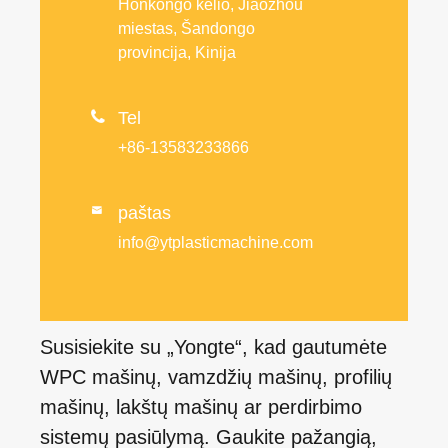
Honkongo kelio, Jiaozhou
miestas, Šandongo
provincija, Kinija

Tel
+86-13583233866
paštas

info@ytplasticmachine.com
Susisiekite su „Yongte“, kad gautumėte
WPC mašinų, vamzdžių mašinų, profilių
mašinų, lakštų mašinų ar perdirbimo
sistemų pasiūlymą. Gaukite pažangią,