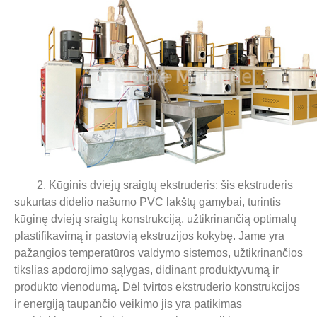
2. Kūginis dviejų sraigtų ekstruderis: šis ekstruderis
sukurtas didelio našumo PVC lakštų gamybai, turintis
kūginę dviejų sraigtų konstrukciją, užtikrinančią optimalų
plastifikavimą ir pastovią ekstruzijos kokybę. Jame yra
pažangios temperatūros valdymo sistemos, užtikrinančios
tikslias apdorojimo sąlygas, didinant produktyvumą ir
produkto vienodumą. Dėl tvirtos ekstruderio konstrukcijos
ir energiją taupančio veikimo jis yra patikimas