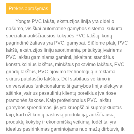
Prekės aprašymas
Yongte PVC lakštų ekstruzijos linija yra didelio
našumo, visiškai automatinė gamybos sistema, sukurta
specialiai aukščiausios kokybės PVC lakštų, kurių
pagrindinė žaliava yra PVC, gamybai. Siūlome platų PVC
lakštų ekstruzijos linijų asortimentą, pritaikytą įvairiems
PVC lakštų gaminiams gaminti, įskaitant: standžius
konstrukcinius lakštus, minkštus pakavimo lakštus, PVC
grindų lakštus, PVC pjovimo technologiją ir reklamai
skirtus putplasčio lakštus. Dėl stabilaus veikimo ir
universalaus funkcionalumo ši gamybos linija efektyviai
atitinka įvairius pasaulinių klientų poreikius įvairiose
pramonės šakose. Kaip profesionalus PVC lakštų
gamybos sprendimas, jis yra kruopščiai suprojektuotas
taip, kad užtikrintų pastovią produkciją, aukščiausią
produktų kokybę ir ekonomišką veikimą, todėl tai yra
idealus pasirinkimas gamintojams nuo mažų dirbtuvių iki