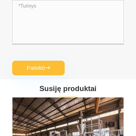
Pateikti

Susiję produktai
PVC plokščių gamybos mašina
Peržiūrėti daugiau >>