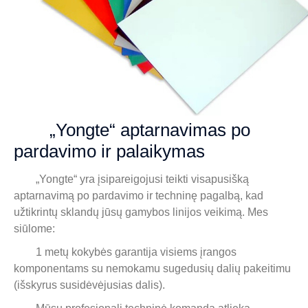
„Yongte“ aptarnavimas po
pardavimo ir palaikymas
„Yongte“ yra įsipareigojusi teikti visapusišką
aptarnavimą po pardavimo ir techninę pagalbą, kad
užtikrintų sklandų jūsų gamybos linijos veikimą. Mes
siūlome:
1 metų kokybės garantija visiems įrangos
komponentams su nemokamu sugedusių dalių pakeitimu
(išskyrus susidėvėjusias dalis).