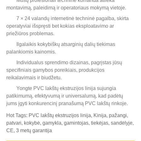
Mūsų profesionali techninė komanda atlieka
montavimą, paleidimą ir operatoriaus mokymą vietoje.
7 × 24 valandų internetinė techninė pagalba, skirta
operatyviai išspręsti bet kokias eksploatavimo ar
priežiūros problemas.
Ilgalaikis kokybiškų atsarginių dalių tiekimas
palankiomis kainomis.
Individualus sprendimo dizainas, pagrįstas jūsų
specifiniais gamybos poreikiais, produkcijos
reikalavimais ir biudžetu.
Yongte PVC lakštų ekstruzijos linija sujungia
patikimumą, efektyvumą ir universalumą, kad padėtų
jums įgyti konkurencinį pranašumą PVC lakštų rinkoje.
Hot Tags: PVC lakštų ekstruzijos linija, Kinija, pažangi,
patvari, kokybė, gamykla, gamintojas, tiekėjas, sandėlyje,
CE, 3 metų garantija