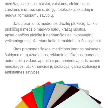
medžiagos, skirtos maistui, vaistams, elektronikai,
žaislams ir drabužiams, dėl jų netoksiškų, skaidrių ir
lengvai formuojamų savybių.
Baldų pramonė: medienos drožlių plokščių, tankio
plokščių ir medžio masyvo baldų kraštų juostos,
apsaugančios plokštę ir gerinančios aplinkosauginį
veiksmingumą, užkertant kelią formaldehido išsiskyrimui.
Kitos pramonės šakos: medicinos įrangos pakuotės,
šaldymo durų užuolaidos, reklaminiai iškabos, baneriai,
automobilių vidaus apdaila ir pramoninės amortizacinės
medžiagos, užtikrinančios jų izoliaciją, garso izoliaciją ir
antistatines savybes.