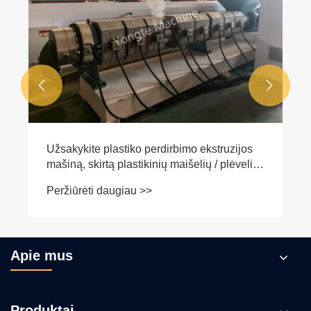
Peržiūrėti daugiau >>


Apie mus
Produktai