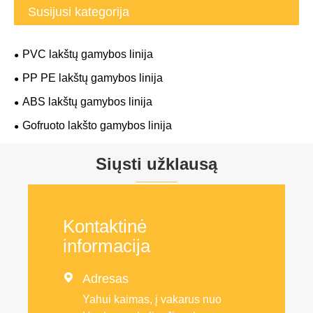
Susijusi kategorija
PVC lakštų gamybos linija
PP PE lakštų gamybos linija
ABS lakštų gamybos linija
Gofruoto lakšto gamybos linija
Siųsti užklausą
Kontaktinė
informacija

Adresas
Yahui kaimas, į vakarus nuo