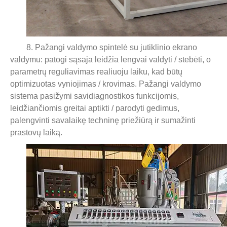
8. Pažangi valdymo spintelė su jutiklinio ekrano
valdymu: patogi sąsaja leidžia lengvai valdyti / stebėti, o
parametrų reguliavimas realiuoju laiku, kad būtų
optimizuotas vyniojimas / krovimas. Pažangi valdymo
sistema pasižymi savidiagnostikos funkcijomis,
leidžiančiomis greitai aptikti / parodyti gedimus,
palengvinti savalaikę techninę priežiūrą ir sumažinti
prastovų laiką.