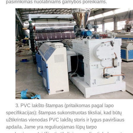
pasirinkimas nuolatiniams gamybos poreikiams.
3. PVC lakšto štampas (pritaikomas pagal lapo
specifikacijas): štampas sukonstruotas tiksliai, kad būtų
užtikrintas vienodas PVC lakštų storis ir lygus paviršiaus
apdaila. Jame yra reguliuojamas lūpų tarpo