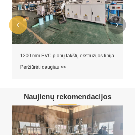


Naujienų rekomendacijos
Kaip WPC mašina mišrias atliekas paverčia
didelės vertės profiliais?