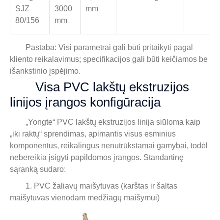
SJZ
3000
mm
80/156
mm
Pastaba: Visi parametrai gali būti pritaikyti pagal
kliento reikalavimus; specifikacijos gali būti keičiamos be
išankstinio įspėjimo.
Visa PVC lakštų ekstruzijos
linijos įrangos konfigūracija
„Yongte“ PVC lakštų ekstruzijos linija siūloma kaip
„iki raktų“ sprendimas, apimantis visus esminius
komponentus, reikalingus nenutrūkstamai gamybai, todėl
nebereikia įsigyti papildomos įrangos. Standartinę
sąranką sudaro:
1. PVC žaliavų maišytuvas (karštas ir šaltas
maišytuvas vienodam medžiagų maišymui)