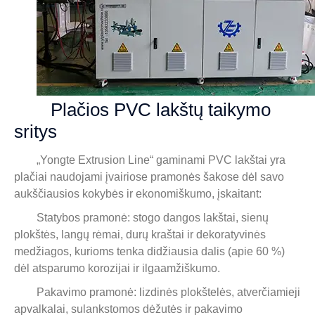
Plačios PVC lakštų taikymo
sritys
„Yongte Extrusion Line“ gaminami PVC lakštai yra
plačiai naudojami įvairiose pramonės šakose dėl savo
aukščiausios kokybės ir ekonomiškumo, įskaitant:
Statybos pramonė: stogo dangos lakštai, sienų
plokštės, langų rėmai, durų kraštai ir dekoratyvinės
medžiagos, kurioms tenka didžiausia dalis (apie 60 %)
dėl atsparumo korozijai ir ilgaamžiškumo.
Pakavimo pramonė: lizdinės plokštelės, atverčiamieji
apvalkalai, sulankstomos dėžutės ir pakavimo