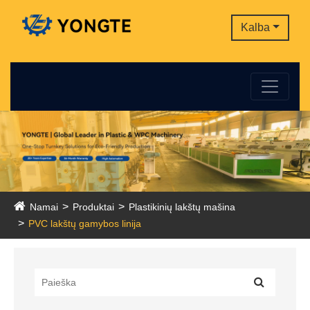
Kalba
Namai
Produktai
Plastikinių lakštų mašina
PVC lakštų gamybos linija