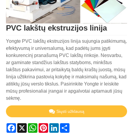
PVC lakštų ekstruzijos linija
Yongte PVC lakštų ekstruzijos linija sujungia patikimumą,
efektyvumą ir universalumą, kad padėtų jums įgyti
konkurencinį pranašumą PVC lakštų rinkoje. Nesvarbu,
ar gaminate standžius lakštus statyboms, minkštus
lakštus pakavimui, ar pritaikytą baldų kraštų juostą, mūsų
linija užtikrina pastovią kokybę ir maksimalų našumą, kad
atitiktų jūsų verslo tikslus. Pasirinkite Yongte ir leiskite
mūsų profesionaliai įrangai ir apgalvotai aptarnauti jūsų
sėkmę.
Siųsti užklausą
Facebook
X
WhatsApp
Pinterest
LinkedIn
Share