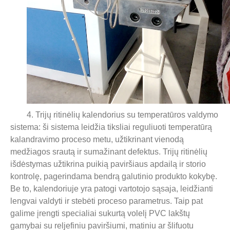
4. Trijų ritinėlių kalendorius su temperatūros valdymo
sistema: ši sistema leidžia tiksliai reguliuoti temperatūrą
kalandravimo proceso metu, užtikrinant vienodą
medžiagos srautą ir sumažinant defektus. Trijų ritinėlių
išdėstymas užtikrina puikią paviršiaus apdailą ir storio
kontrolę, pagerindama bendrą galutinio produkto kokybę.
Be to, kalendoriuje yra patogi vartotojo sąsaja, leidžianti
lengvai valdyti ir stebėti proceso parametrus. Taip pat
galime įrengti specialiai sukurtą volelį PVC lakštų
gamybai su reljefiniu paviršiumi, matiniu ar šlifuotu