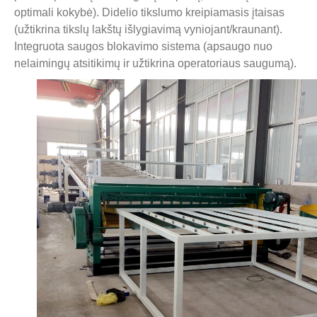
optimali kokybė). Didelio tikslumo kreipiamasis įtaisas
(užtikrina tikslų lakštų išlygiavimą vyniojant/kraunant).
Integruota saugos blokavimo sistema (apsaugo nuo
nelaimingų atsitikimų ir užtikrina operatoriaus saugumą).