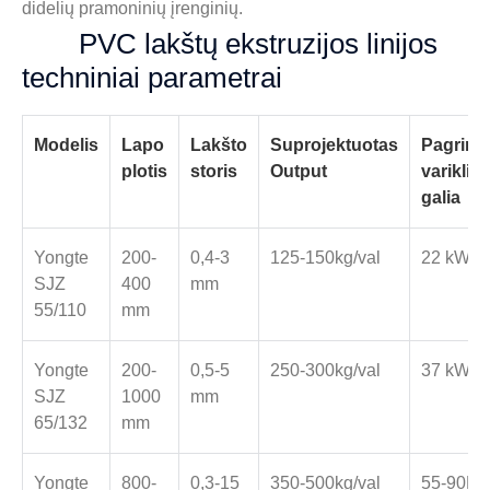
didelių pramoninių įrenginių.
PVC lakštų ekstruzijos linijos
techniniai parametrai
Modelis
Lapo
Lakšto
Suprojektuotas
Pagrind
plotis
storis
O
utput
variklio
galia
Yongte
200-
0,4-3
125-150kg/val
22 kW
SJZ
400
mm
55/110
mm
Yongte
200-
0,5-5
250-300kg/val
37 kW
SJZ
1000
mm
65/132
mm
Yongte
800-
0,3-15
350-500kg/val
55-90K