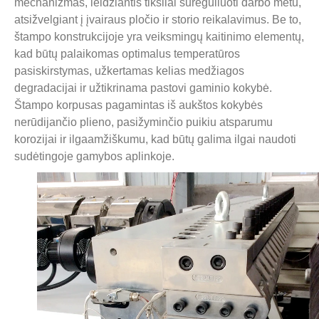
mechanizmas, leidžiantis tiksliai sureguliuoti darbo metu,
atsižvelgiant į įvairaus pločio ir storio reikalavimus. Be to,
štampo konstrukcijoje yra veiksmingų kaitinimo elementų,
kad būtų palaikomas optimalus temperatūros
pasiskirstymas, užkertamas kelias medžiagos
degradacijai ir užtikrinama pastovi gaminio kokybė.
Štampo korpusas pagamintas iš aukštos kokybės
nerūdijančio plieno, pasižyminčio puikiu atsparumu
korozijai ir ilgaamžiškumu, kad būtų galima ilgai naudoti
sudėtingoje gamybos aplinkoje.